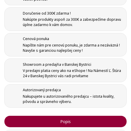
Doručenie od 300€ zdarma !
Nakúpte produkty aspoň za 300€ a zabezpečíme dopravu
úplne zadarmo k vám domov.
Cenová ponuka
Napíšte nám pre cenovú ponuku, je zdarma a nezáväzná !
Navyše s garanciou najlepšej ceny !
Showroom a predajňa v Banskej Bystrici
V predajni platia ceny ako na eShope ! Na Námestí Ľ. Štúra
24 v Banskej Bystrici vás radi privítame
Autorizovaný predajca
Nakupujete u autorizovaného predajcu – istota kvality,
pôvodu a správneho výberu.
Popis