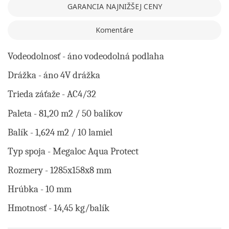
Vytvoriť zoznam želaní
GARANCIA NAJNIŽŠEJ CENY
Registrovať sa
Komentáre
Pridať do obľúbených
Meno zoznamu
Na vytvorenie zoznamu želaných produktov je potrebné
prihlásiť sa.
Vodeodolnosť - áno vodeodolná podlaha
Drážka - áno 4V drážka
Vytvoriť nový zoznam
add_circle_outline
Registrovať sa
Ukončiť
Trieda záťaže - AC4/32
Vytvoriť zoznam želaní
Ukončiť
Paleta - 81,20 m2 / 50 balíkov
Balík - 1,624 m2 / 10 lamiel
Typ spoja - Megaloc Aqua Protect
Rozmery - 1285x158x8 mm
Hrúbka - 10 mm
Hmotnosť - 14,45 kg/balík