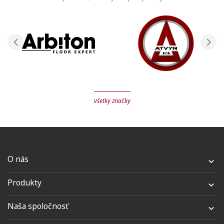
všetky značky
O nás

Produkty

Naša spoločnosť
