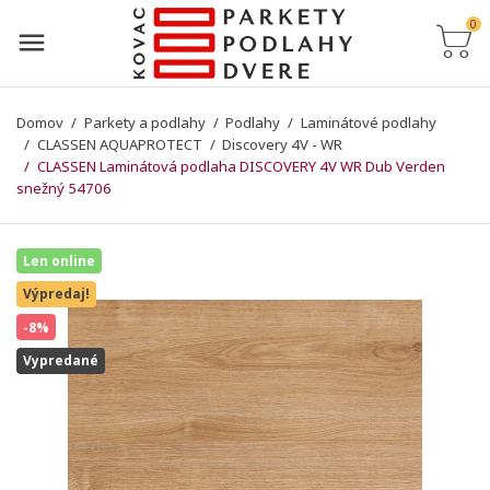
0
Domov
Parkety a podlahy
Podlahy
Laminátové podlahy
CLASSEN AQUAPROTECT
Discovery 4V - WR
CLASSEN Laminátová podlaha DISCOVERY 4V WR Dub Verden
snežný 54706
Len online
Výpredaj!
-8%
Vypredané