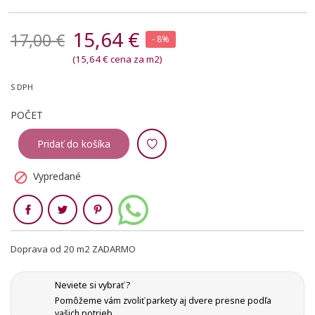
15,64 €
17,00 €
- 8%
(15,64 € cena za m2)
S DPH
POČET
Pridať do košíka
Vypredané

Zdieľaj
Doprava od 20 m2 ZADARMO
Neviete si vybrať ?
Pomôžeme vám zvoliť parkety aj dvere presne podľa
vašich potrieb.