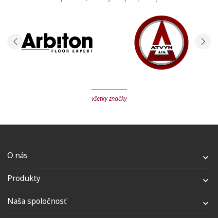
všetky značky
O nás

Produkty

Naša spoločnosť
