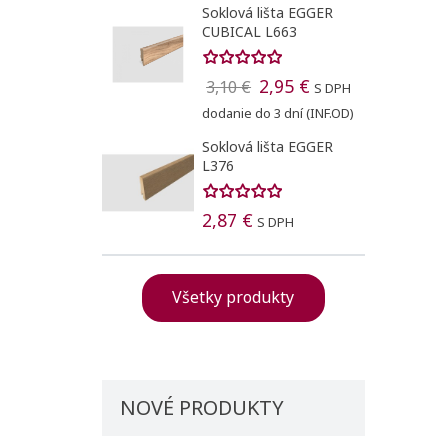
Soklová lišta EGGER
CUBICAL L663
2,95 €
3,10 €
S DPH
dodanie do 3 dní (INF.OD)
Soklová lišta EGGER
L376
2,87 €
S DPH
Všetky produkty
NOVÉ PRODUKTY