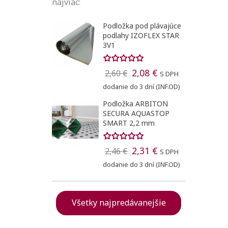
najviac:
Podložka pod plávajúce
podlahy IZOFLEX STAR
3V1
2,08 €
2,60 €
S DPH
dodanie do 3 dní (INF.OD)
Podložka ARBITON
SECURA AQUASTOP
SMART 2,2 mm
2,31 €
2,46 €
S DPH
dodanie do 3 dní (INF.OD)
Všetky najpredávanejšie