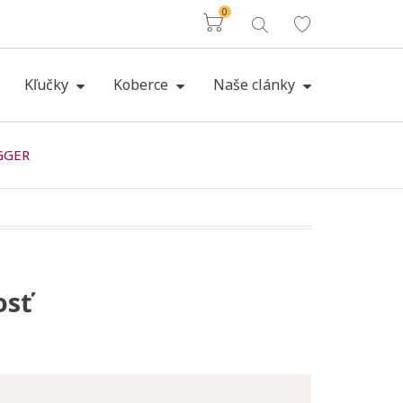
0
Košík
Kľučky
Koberce
Naše clánky
EGGER
osť