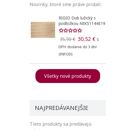
Novinky, ktoré sme práve pridali:
Vytvori
((modal
Registr
RIGID Dub lužický s
podložkou NIK51144E19
Pridať
Meno zoznam
((confirmMessa
Na vytvorenie 
30,52 €
35,90 €
S
DPH
dodanie do 3 dní
(INF.OD)
Všetky nové produkty
NAJPREDÁVANEJŠIE
Tieto produkty sa predávajú