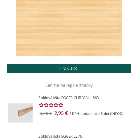
Vytvoriť zoznam želaní
Registrovať sa
((modalTitle))
Pridať do obľúbených
Meno zoznamu
Na vytvorenie zoznamu želaných produktov je potrebné
((confirmMessage))
prihlásiť sa.
PPDK, s.r.o.
Vytvoriť nový zoznam
add_circle_outline
((cancelText))
((modalDeleteText))
Len tie najlepšie značky
Registrovať sa
Ukončiť
Vytvoriť zoznam želaní
Ukončiť
Soklová lišta EGGER CUBICAL L663
2,95 €
3,10 €
S DPH
dodanie do 3 dní (INF.OD)
Soklová lišta EGGER L376