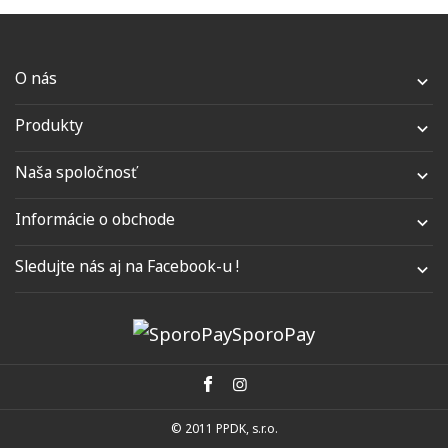
O nás

Produkty

Naša spoločnosť

Informácie o obchode

Sledujte nás aj na Facebook-u !

SporoPay
© 2011 PPDK, s.r.o.