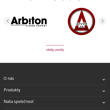
všetky značky
O nás

Produkty

Naša spoločnosť
