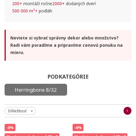
200+
montáží ročne
2000+
dodaných dverí
500 000 m²+
podláh
Neviete si vybrať správny dekor alebo množstvo?
Radi vám poradíme a pripravíme cenovú ponuku na
mieru.
PODKATEGÓRIE
Herringbone 8/32
Dôležitosť
1

-6%
-6%