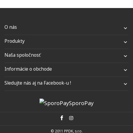
O nás

Produkty

Naša spoločnosť

Informácie o obchode

Sledujte nás aj na Facebook-u !

SporoPay
© 2011 PPDK, s.r.o.