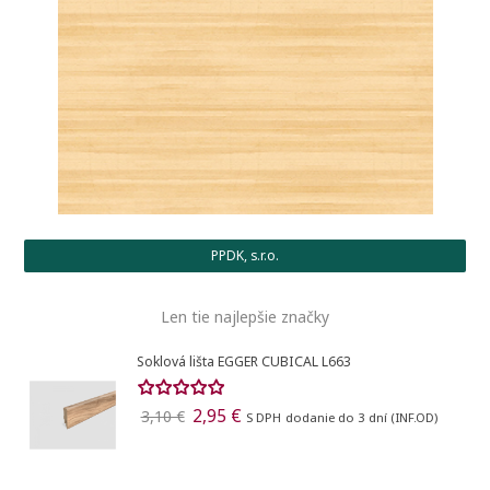
PPDK, s.r.o.
Len tie najlepšie značky
Soklová lišta EGGER CUBICAL L663
2,95 €
3,10 €
S DPH
dodanie do 3 dní (INF.OD)