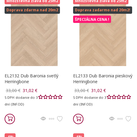
Množstevná zľava od 25m2
Množstevná zľava od 25m2
Doprava zdarma nad 20m2
Doprava zadarmo nad 20m2!
ŠPECIÁLNA CENA !
EL2132 Dub Baronia svetlý
EL2133 Dub Baronia pieskový
Herringbone
Herringbone
33,00 €
31,02 €
33,00 €
31,02 €
S DPH
dodanie do 3
S DPH
dodanie do 3
dní (INF.OD)
dní (INF.OD)
-6%
-6%