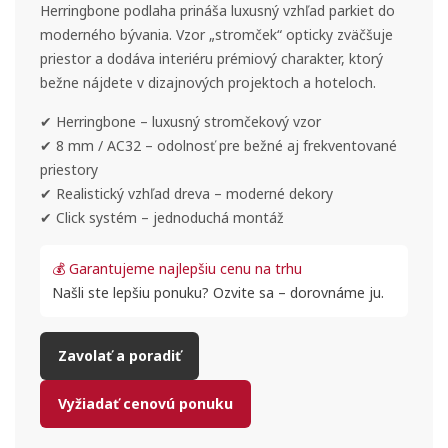
Herringbone podlaha prináša luxusný vzhľad parkiet do
moderného bývania. Vzor „stromček“ opticky zväčšuje
priestor a dodáva interiéru prémiový charakter, ktorý
bežne nájdete v dizajnových projektoch a hoteloch.
✔
Herringbone
– luxusný stromčekový vzor
✔
8 mm / AC32
– odolnosť pre bežné aj frekventované
priestory
✔
Realistický vzhľad dreva
– moderné dekory
✔
Click systém
– jednoduchá montáž
💰 Garantujeme najlepšiu cenu na trhu
Našli ste lepšiu ponuku? Ozvite sa – dorovnáme ju.
Zavolať a poradiť
Vyžiadať cenovú ponuku