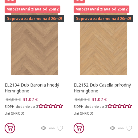
Množstevná zľava od 25m2
Množstevná zľava od 25m2
Doprava zadarmo nad 20m2!
Doprava zadarmo nad 20m2!
EL2134 Dub Baronia hnedý
EL2152 Dub Casella prírodný
Herringbone
Herringbone
33,00 €
31,02 €
33,00 €
31,02 €
S DPH
dodanie do 3
S DPH
dodanie do 3
dní (INF.OD)
dní (INF.OD)