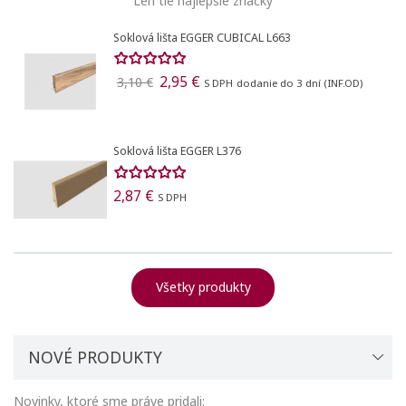
Len tie najlepšie značky
Soklová lišta EGGER CUBICAL L663
2,95 €
3,10 €
S DPH
dodanie do 3 dní (INF.OD)
Soklová lišta EGGER L376
2,87 €
S DPH
Všetky produkty
NOVÉ PRODUKTY
Novinky, ktoré sme práve pridali: