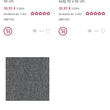
50 cm
šedý 50 x 50 cm
30,95 €
30,95 €
S DPH
S DPH
dodanie do 3 dní
dodanie do 3 dní
(INF.OD)
(INF.OD)
Vytvoriť zoznam želaní
Registrovať sa