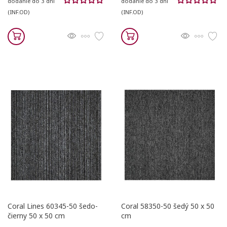
dodanie do 3 dní
dodanie do 3 dní
(INF.OD)
(INF.OD)
Coral Lines 60345-50 šedo-
Coral 58350-50 šedý 50 x 50
čierny 50 x 50 cm
cm