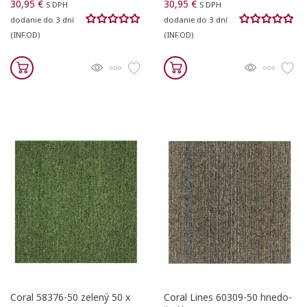
30,95 €
30,95 €
S DPH
S DPH
dodanie do 3 dní
dodanie do 3 dní
(INF.OD)
(INF.OD)
Coral 58376-50 zelený 50 x
Coral Lines 60309-50 hnedo-