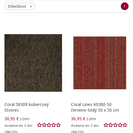
Dôležitosť
1

Coral 58309 kobercový
Coral Lines 60380-50
štvorec
červeno-šedý 50 x 50 cm
30,95 €
30,95 €
S DPH
S DPH
dodanie do 3 dní
dodanie do 3 dní
(INF.OD)
(INF.OD)