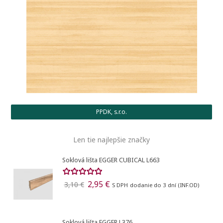
Vytvoriť nový zoznam
add_circle_outline
((cancelText))
((modalDeleteText))
Registrovať sa
Ukončiť
Vytvoriť zoznam želaní
Ukončiť
PPDK, s.r.o.
Len tie najlepšie značky
Soklová lišta EGGER CUBICAL L663
2,95 €
3,10 €
S DPH
dodanie do 3 dní (INF.OD)
Soklová lišta EGGER L376