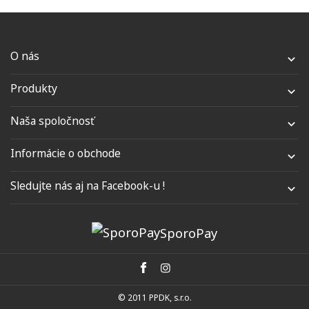
O nás

Produkty

Naša spoločnosť

Informácie o obchode

Sledujte nás aj na Facebook-u !

SporoPay
© 2011 PPDK, s.r.o.