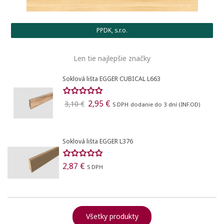
Vytvoriť zoznam želaní
Registrovať sa
((modalTitle))
PPDK, s.r.o.
Pridať do obľúbených
Meno zoznamu
Na vytvorenie zoznamu želaných produktov je potrebné
((confirmMessage))
Len tie najlepšie značky
prihlásiť sa.
Soklová lišta EGGER CUBICAL L663
Vytvoriť nový zoznam
add_circle_outline
((cancelText))
((modalDeleteText))
Registrovať sa
Ukončiť
2,95 €
3,10 €
S DPH
dodanie do 3 dní (INF.OD)
Vytvoriť zoznam želaní
Ukončiť
Soklová lišta EGGER L376
2,87 €
S DPH
Všetky produkty