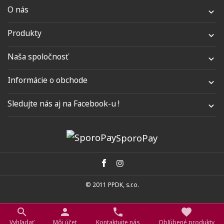
O nás

Produkty

Naša spoločnosť

Informácie o obchode

Sledujte nás aj na Facebook-u !

SporoPay
© 2011 PPDK, s.r.o.
favorite
search
person
phone
Obľúbené produkty
Vyhľadať
Môj účet
Kontaktujte nás