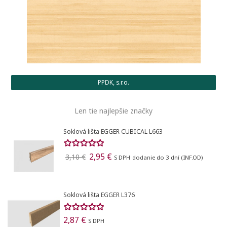
Vytvoriť zoznam želaní
Registrovať sa
((modalTitle))
Pridať do obľúbených
Meno zoznamu
Na vytvorenie zoznamu želaných produktov je potrebné
((confirmMessage))
PPDK, s.r.o.
prihlásiť sa.
Len tie najlepšie značky
Vytvoriť nový zoznam
add_circle_outline
((cancelText))
((modalDeleteText))
Registrovať sa
Ukončiť
Soklová lišta EGGER CUBICAL L663
Vytvoriť zoznam želaní
Ukončiť
2,95 €
3,10 €
S DPH
dodanie do 3 dní (INF.OD)
Soklová lišta EGGER L376
2,87 €
S DPH