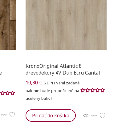
leteText))
Ukončiť
Ukončiť
KronoOriginal Atlantic 8
e
drevodekory 4V Dub Ecru Cantal
10,30 €
S DPH
Vami zadané
balenie bude prepočítané na
ucelený balík !
Pridať do košíka