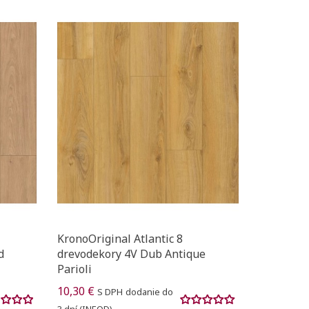
KronoOriginal Atlantic 8
d
drevodekory 4V Dub Antique
Parioli
10,30 €
S DPH
dodanie do