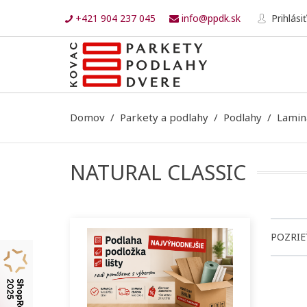
+421 904 237 045
info@ppdk.sk
Prihlásiť
Domov
Parkety a podlahy
Podlahy
Lamin
NATURAL CLASSIC
POZRIE