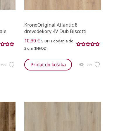
KronoOriginal Atlantic 8
ale
drevodekory 4V Dub Biscotti
10,30 €
S DPH
dodanie do
3 dní (INF.OD)
Pridať do košíka
iť nový zoznam