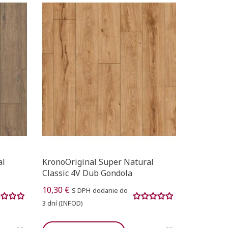
al
KronoOriginal Super Natural
Classic 4V Dub Gondola
10,30 €
S DPH
dodanie do
3 dní (INF.OD)