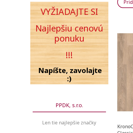
Prid
VYŽIADAJTE SI
Najlepšiu cenovú
ponuku
!!!
Napíšte, zavolajte
:)
PPDK, s.r.o.
Len tie najlepšie značky
KronoO
Classi