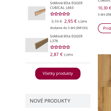
Soklová lišta EGGER
CUBICAL L663
10,30 
3 dní (IN
2,95 €
3,10 €
S DPH
Prid
dodanie do 3 dní (INF.OD)
Soklová lišta EGGER
L376
2,87 €
S DPH
Všetky produkty
NOVÉ PRODUKTY