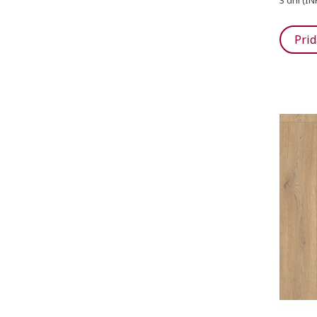
3 dní (IN
Prid