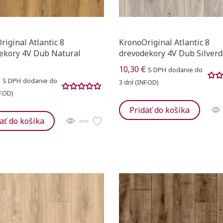
iginal Atlantic 8
KronoOriginal Atlantic 8
ekory 4V Dub Natural
drevodekory 4V Dub Silverd
10,30 €
S DPH
dodanie do
€
S DPH
dodanie do
3 dní (INF.OD)
F.OD)
Pridať do košíka
ať do košíka
ť zoznam želaní
Title))
ovať sa
 do obľúbených
u
ge))
zoznamu želaných produktov je potrebné prihlásiť sa.
Vytvor