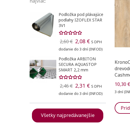
najviac:
Podložka pod plávajúce
podlahy IZOFLEX STAR
3V1
2,08 €
2,60 €
S DPH
dodanie do 3 dní (INF.OD)
Podložka ARBITON
KronoOr
SECURA AQUASTOP
drevod
SMART 2,2 mm
Cashm
10,30 
2,31 €
2,46 €
S DPH
3 dní (IN
dodanie do 3 dní (INF.OD)
Prid
Všetky najpredávanejšie