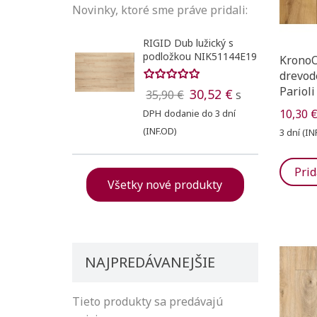
Novinky, ktoré sme práve pridali:
RIGID Dub lužický s
podložkou NIK51144E19
KronoOr
drevod
Parioli
30,52 €
35,90 €
S
10,30 
DPH
dodanie do 3 dní
(INF.OD)
3 dní (IN
Prid
Všetky nové produkty
Vytvori
((modal
Registr
Pridať
Meno zoznam
NAJPREDÁVANEJŠIE
((confirmMessa
Na vytvorenie 
Tieto produkty sa predávajú