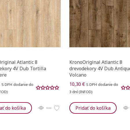
add_circle_outline
((cancelText))
Registrovať sa
((modalDe
Vytvoriť zoznam želaní
iginal Atlantic 8
KronoOriginal Atlantic 8
ekory 4V Dub Tortilla
drevodekory 4V Dub Antiqu
ere
Volcano
€
10,30 €
S DPH
dodanie do
S DPH
dodanie do
F.OD)
3 dní (INF.OD)
ať do košíka
Pridať do košíka