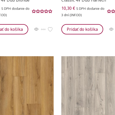
€
10,30 €
S DPH
dodanie do
S DPH
dodanie do
F.OD)
3 dní (INF.OD)
ať do košíka
Pridať do košíka