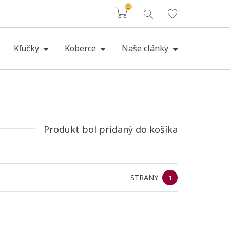
0
Košík
Kľučky
Koberce
Naše clánky
Produkt bol pridaný do košíka
STRANY
1