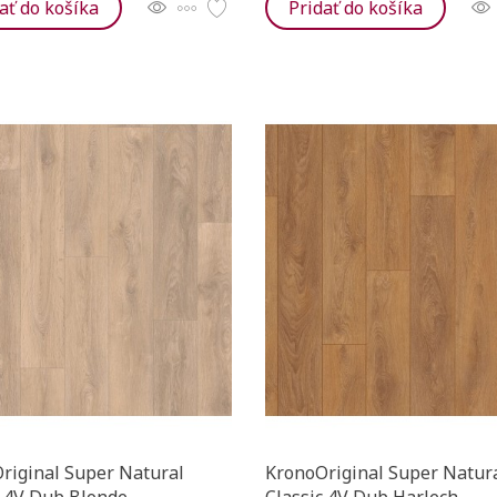
ať do košíka
Pridať do košíka
riginal Super Natural
KronoOriginal Super Natur
c 4V Dub Blonde
Classic 4V Dub Harlech