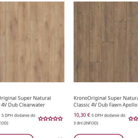
riginal Super Natural
KronoOriginal Super Natur
c 4V Dub Clearwater
Classic 4V Dub Fawn Apollo
€
10,30 €
S DPH
dodanie do
S DPH
dodanie do
F.OD)
3 dní (INF.OD)