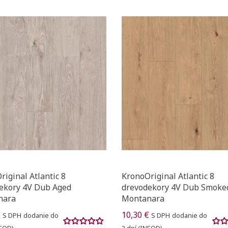
iginal Atlantic 8
KronoOriginal Atlantic 8
ekory 4V Dub Aged
drevodekory 4V Dub Smoke
nara
Montanara
€
10,30 €
S DPH
dodanie do
S DPH
dodanie do