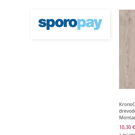
KronoOr
drevod
Monta
10,30 