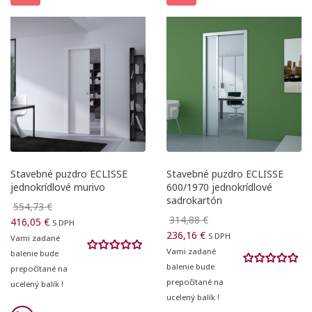
Stavebné puzdro ECLISSE
Stavebné puzdro ECLISSE
jednokrídlové murivo
600/1970 jednokrídlové
sadrokartón
554,73 €
314,88 €
416,05 €
S DPH
236,16 €
S DPH
Vami zadané
Vami zadané
balenie bude
balenie bude
prepočítané na
prepočítané na
ucelený balík !
ucelený balík !