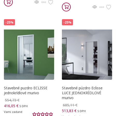
-25%
-25%
Stavebné puzdro ECLISSE
Stavebné púzdro Eclisse
jednokrídlové murivo
LUCE JEDNOKRÍDLOVÉ
murivo
554,73 €
685,11 €
416,05 €
S DPH
513,83 €
S DPH
Vami zadané