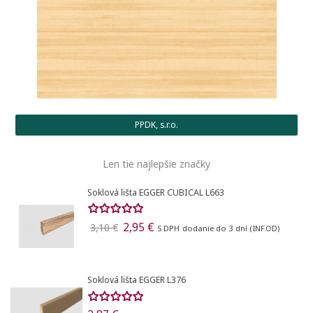
PPDK, s.r.o.
Len tie najlepšie značky
Soklová lišta EGGER CUBICAL L663
2,95 €
3,10 €
S DPH
dodanie do 3 dní (INF.OD)
Soklová lišta EGGER L376