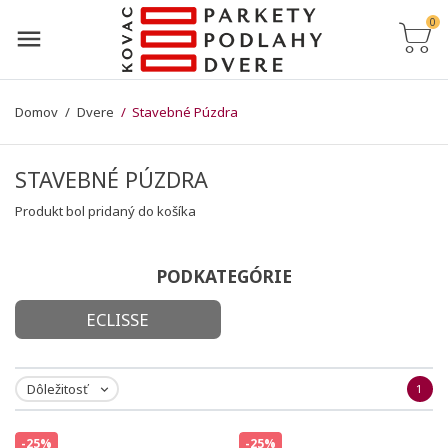
0
Domov
Dvere
Stavebné Púzdra
STAVEBNÉ PÚZDRA
Produkt bol pridaný do košíka
PODKATEGÓRIE
ECLISSE
Dôležitosť
1

-25%
-25%