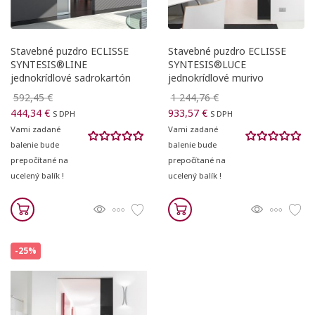
Stavebné puzdro ECLISSE
Stavebné puzdro ECLISSE
SYNTESIS®LINE
SYNTESIS®LUCE
jednokrídlové sadrokartón
jednokrídlové murivo
592,45 €
1 244,76 €
444,34 €
933,57 €
S DPH
S DPH
Vami zadané
Vami zadané
balenie bude
balenie bude
prepočítané na
prepočítané na
ucelený balík !
ucelený balík !
-25%