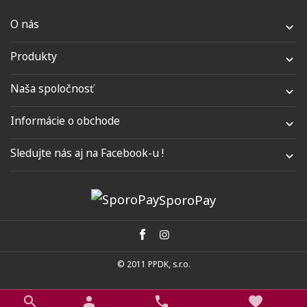
O nás

Produkty

Naša spoločnosť

Informácie o obchode

Sledujte nás aj na Facebook-u !

SporoPay
© 2011 PPDK, s.r.o.
favorite
search
person
phone