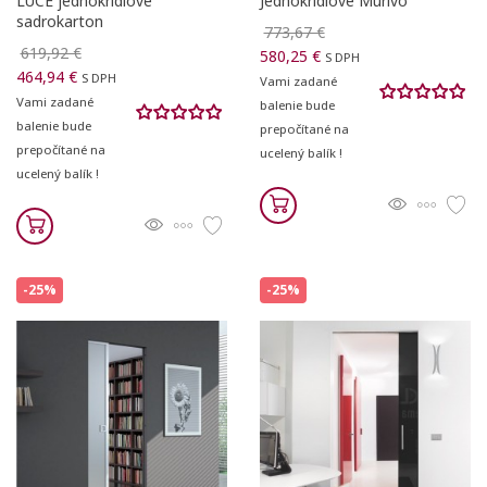
LUCE jednokrídlové
Jednokrídlové Murivo
sadrokarton
773,67 €
619,92 €
580,25 €
S DPH
464,94 €
S DPH
Vami zadané
Vami zadané
balenie bude
balenie bude
prepočítané na
prepočítané na
ucelený balík !
ucelený balík !
-25%
-25%