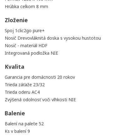
Hrúbka celkom
8 mm
Zloženie
Spoj
1clic2go pure+
Nosič
Drevovláknitá doska s vysokou hustotou
Nosič - materiál
HDF
Integrovaná podložka
NIE
Kvalita
Garancia pre domácnosti
20 rokov
Trieda záťaže
23/32
Trieda oderu
AC4
Zvýšená odolnosť voči vlhkosti
NIE
Balenie
Balení na palete
52
Ks v balení
9