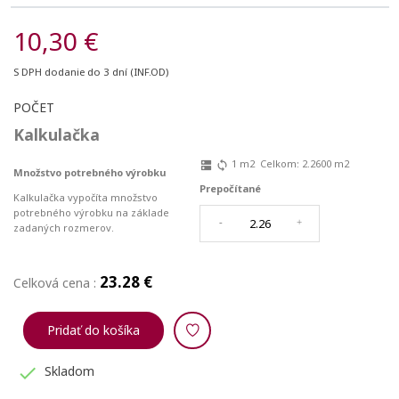
10,30 €
S DPH
dodanie do 3 dní (INF.OD)
POČET
Kalkulačka
1
m2
Celkom:
2.2600
m2
dns
sync
Množstvo potrebného výrobku
Prepočítané
Kalkulačka vypočíta množstvo
potrebného výrobku na základe
-
+
zadaných rozmerov.
23.28 €
Celková cena :
Pridať do košíka

Skladom