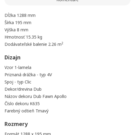
prihlásiť sa.
add_circle_outline
Vytvoriť nový zoznam
Dĺžka
1288 mm
Šírka
195 mm
Registrovať sa
Ukončiť
Výška
8 mm
Vytvoriť zoznam želaní
Ukončiť
Hmotnosť
15.35 kg
2
Dodávateľské balenie
2.26 m
Dizajn
Vzor
1-lamela
Priznaná drážka - typ
4V
Spoj - typ
Clic
Dekor/drevina
Dub
Názov dekoru
Dub Fawn Apollo
Číslo dekoru
K635
Farebný odtieň
Tmavý
Rozmery
Formát
1288 x 195 mm