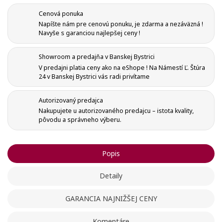
Cenová ponuka
Napíšte nám pre cenovú ponuku, je zdarma a nezáväzná !
Navyše s garanciou najlepšej ceny !
Showroom a predajňa v Banskej Bystrici
V predajni platia ceny ako na eShope ! Na Námestí Ľ. Štúra
24 v Banskej Bystrici vás radi privítame
Autorizovaný predajca
Nakupujete u autorizovaného predajcu – istota kvality,
pôvodu a správneho výberu.
Popis
Vytvoriť zoznam želaní
Detaily
Registrovať sa
GARANCIA NAJNIŽŠEJ CENY
Pridať do obľúbených
Meno zoznamu
Na vytvorenie zoznamu želaných produktov je potrebné
Komentáre