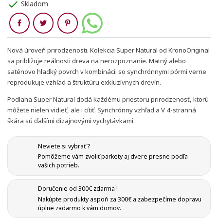
check
Skladom
Zdieľaj
Nová úroveň prirodzenosti. Kolekcia Super Natural od KronoOriginal
sa
približuje reálnosti dreva
na nerozpoznanie. Matný alebo
saténovo hladký povrch v kombinácii so synchrónnymi pórmi verne
reprodukuje vzhľad a
štruktúru exkluzívnych drevín.
Podlaha Super Natural dodá každému priestoru prirodzenosť, ktorú
môžete nielen vidieť, ale i cítiť.
Synchrónny vzhľad a V 4-stranná
škára
sú ďalšími dizajnovými vychytávkami.
Neviete si vybrať ?
Pomôžeme vám zvoliť parkety aj dvere presne podľa
vašich potrieb.
Doručenie od 300€ zdarma !
Nakúpte produkty aspoň za 300€ a zabezpečíme dopravu
úplne zadarmo k vám domov.