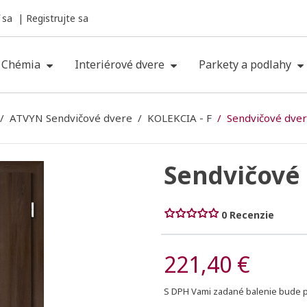
 sa
Registrujte sa
Chémia
Interiérové dvere
Parkety a podlahy
ATVYN Sendvičové dvere
KOLEKCIA - F
Sendvičové dve
Sendvičové 
0 Recenzie
221,40 €
S DPH
Vami zadané balenie bude pr