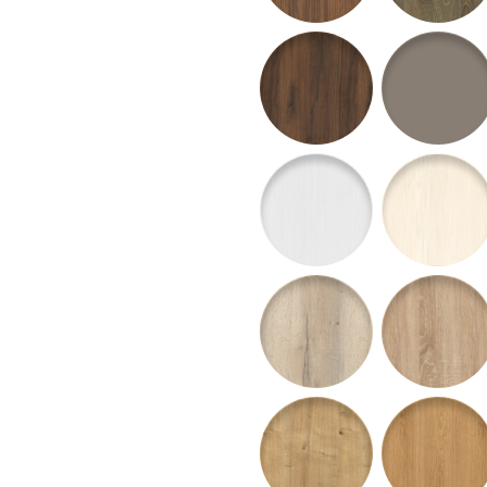
H1307 ST19 Orech Warnia 
U767 ST9 Ku
W1000 ST22 Biela premium
H1424 ST22 
H1176 ST10 Dub Halifax bie
H1145 ST10 D
H3303 ST10 Dub Arlington p
H3395 ST12 D