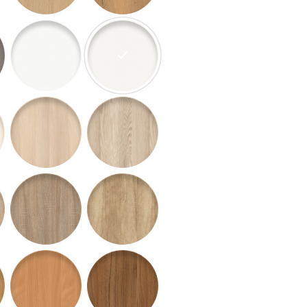
hnedý
banitová šedá
W1000 SM Biela hladká
W980 ST2 Platinová biela
Woodline creme
H1277 ST9 Lakeland Akazie sv.
H1250 ST10 Jaseň Navarra
ly
ub Bardolino prír.
H1146 ST10 Dub Bardolino šedý
H3331 ST10 Dub Nebraska prír.
rír.
ub Corbridge prír.
H1511 ST10 Buk Bavaria
H3734 ST10 Orech Dijon prír.