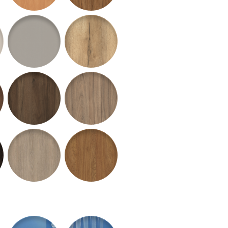
šedý
edá
F509 ST2 Hliník
H1180 ST10 Dub Halifax prír.
bak
Orech Aida tabak
H3702 ST10 Orech Pacifik tabak
H3773 ST9 Orech Carini bielený
 hnedý
Dub Thermo č.h.
H3146 ST19 Dub Lorenzo béž.sivý
H3398 ST12 Dub Kendal koňak
latku
- bez príplatku
Matelux - bez príplatku
Flutes matný - s príplatkom