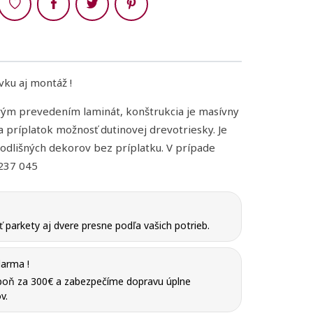
Ukončiť
Ukončiť
ku aj montáž !
vým prevedením laminát, konštrukcia je masívny
a príplatok možnosť dutinovej drevotriesky. Je
odlišných dekorov bez príplatku.
V prípade
 237 045
parkety aj dvere presne podľa vašich potrieb.
arma !
poň za 300€ a zabezpečíme dopravu úplne
v.