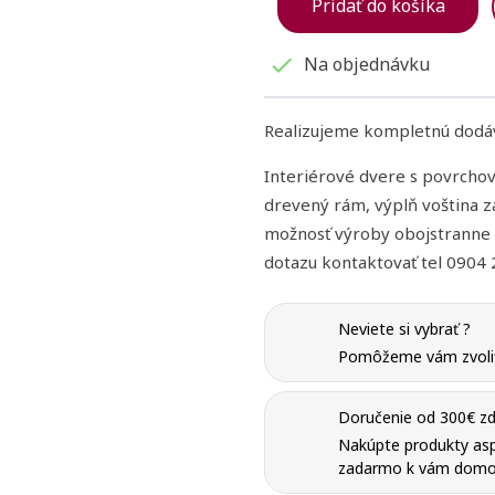
add_circle_outline
Pridať do košíka
Registrovať sa
Vytvoriť zoznam želaní
Na objednávku

Realizujeme kompletnú dodáv
Interiérové dvere s povrcho
drevený rám, výplň voština z
možnosť výroby obojstranne 
dotazu kontaktovať tel 0904
Neviete si vybrať ?
Pomôžeme vám zvoliť 
Doručenie od 300€ zd
Nakúpte produkty as
zadarmo k vám domo