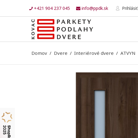
+421 904 237 045
info@ppdk.sk
Prihlásiť
Domov
Dvere
Interiérové dvere
ATVYN