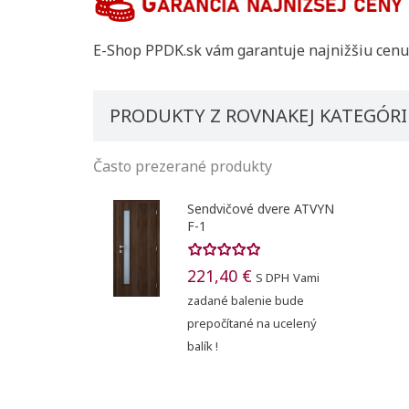
E-Shop PPDK.sk vám garantuje najnižšiu cenu.
PRODUKTY Z ROVNAKEJ KATEGÓRI
Často prezerané produkty
Sendvičové dvere ATVYN
F-1
221,40 €
S DPH
Vami
zadané balenie bude
prepočítané na ucelený
balík !