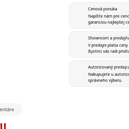
Cenová ponuka
Napíšte nám pre ceno
garanciou najlepšej ce
Showroom a predajňa 
V predajni platia cen
Bystrici vás radi priví
Autorizovaný predajc
Nakupujete u autorizo
správneho výberu.
entáre