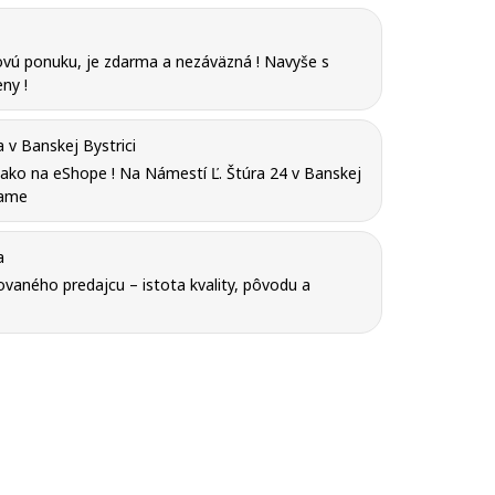
vú ponuku, je zdarma a nezáväzná ! Navyše s
ny !
v Banskej Bystrici
y ako na eShope ! Na Námestí Ľ. Štúra 24 v Banskej
tame
a
vaného predajcu – istota kvality, pôvodu a