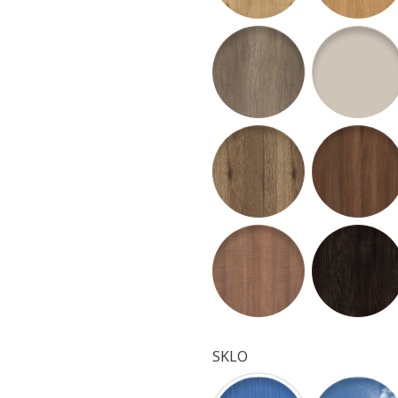
H3332 ST10 Dub Nebraska 
U708 ST15 Š
H1181 ST10 Dub Halifax ta
H3704 ST15 
H1151 ST10 Dub Authentic
H1199 ST12 
SKLO
Dubová kôra číra - bez príp
Činčila číra 