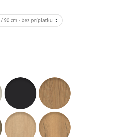
šmírovo sivá
U963 ST9 Diamantová sivá
H1385 ST12 Dub Casella prir.
nedý
Dub Davos lanýžovohn.
H3349 ST19 Dub Kaisersberg
H3183 ST10 Dub Halifax zlatohnedý