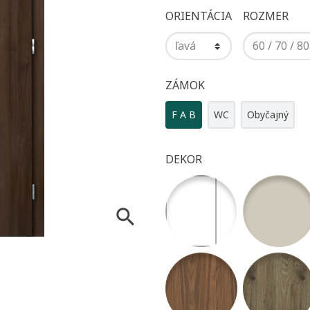
ORIENTÁCIA
ROZMER
ZÁMOK
F A B
WC
Obyčajný
DEKOR
W1100 ST9 Alpská biela
U702 ST9 Ka

H1386 ST12 Dub Casella h
H3133 ST12 