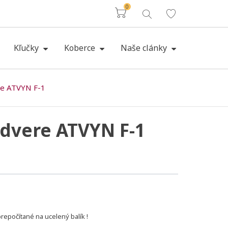
0
Košík
Kľučky
Koberce
Naše clánky
re ATVYN F-1
dvere ATVYN F-1
epočítané na ucelený balík !