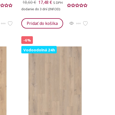
18,60 €
17,48 €
S DPH
dodanie do 3 dní (INF.OD)
Pridať do košíka
-6%
Vodoodolná 24h
iť nový zoznam