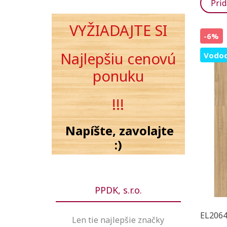
Prid
VYŽIADAJTE SI
-6%
Najlepšiu cenovú
Vodoo
ponuku
!!!
Napíšte, zavolajte
:)
PPDK, s.r.o.
EL2064
Len tie najlepšie značky