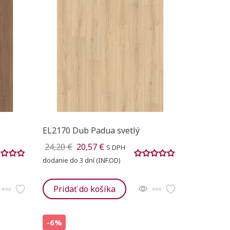
EL2170 Dub Padua svetlý
24,20 €
20,57 €
S DPH
dodanie do 3 dní (INF.OD)
Pridať do košíka
-6%