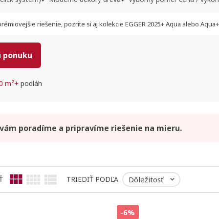
émiovejšie riešenie, pozrite si aj kolekcie
EGGER 2025+ Aqua
alebo
Aqua+
ú ponuku
0 m²+
podláh
 vám poradíme a pripravíme riešenie na mieru.
Ť
TRIEDIŤ PODĽA
Dôležitosť

-6%