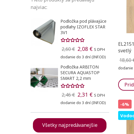
najviac:
Podložka pod plávajúce
podlahy IZOFLEX STAR
3V1
EL2151
2,08 €
2,60 €
S DPH
svetlý
dodanie do 3 dní (INF.OD)
18,60 
Podložka ARBITON
dodanie 
SECURA AQUASTOP
SMART 2,2 mm
Prid
2,31 €
2,46 €
S DPH
dodanie do 3 dní (INF.OD)
-6%
Vodoo
Všetky najpredávanejšie