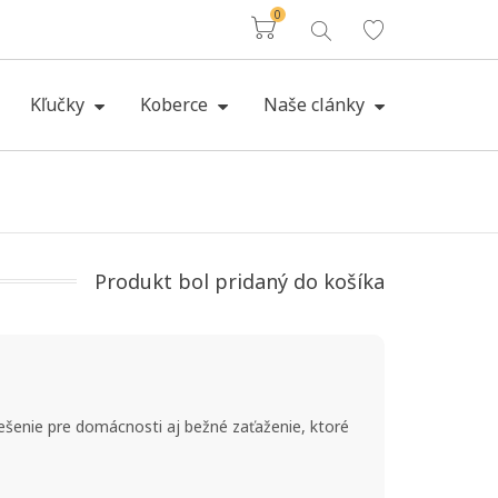
0
Košík
Kľučky
Koberce
Naše clánky
Produkt bol pridaný do košíka
ešenie pre domácnosti aj bežné zaťaženie, ktoré