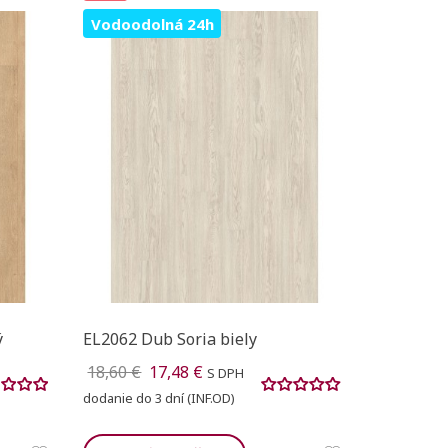
Vodoodolná 24h
ý
EL2062 Dub Soria biely
18,60 €
17,48 €
S DPH
dodanie do 3 dní (INF.OD)