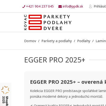
+421 904 237 045
info@ppdk.sk
Prihlásiť
Domov
Parkety a podlahy
Podlahy
Lamin
EGGER PRO 2025+
EGGER PRO 2025+ – overená 
Kolekcia EGGER PRO predstavuje spoľahlivé lamin
ponúka moderné dekory a jednoduchú montáž.
✔
Overená kvalita EGGER
✔
Jednoduchá montáž (