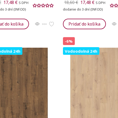
€
17,48 €
18,60 €
17,48 €
S DPH
S DPH
do 3 dní (INF.OD)
dodanie do 3 dní (INF.OD)
ať do košíka
Pridať do košíka
-6%
dolná 24h
Vodoodolná 24h
ť zoznam želaní
Title))
ovať sa
 do obľúbených
u
ge))
zoznamu želaných produktov je potrebné prihlásiť sa.
Vytvor