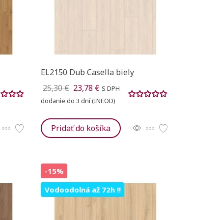
EL2150 Dub Casella biely
25,30 €
23,78 €
S DPH
dodanie do 3 dní (INF.OD)
Pridať do košíka
-15%
Vodoodolná až 72h !!