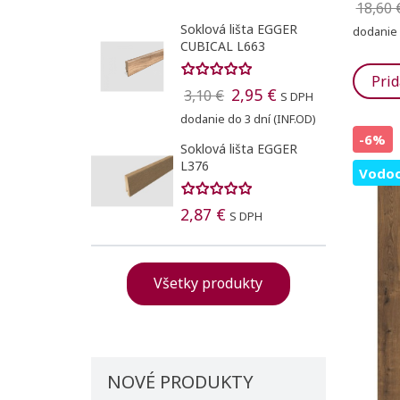
18,60 
Soklová lišta EGGER
dodanie 
CUBICAL L663
Prid
2,95 €
3,10 €
S DPH
dodanie do 3 dní (INF.OD)
-6%
Soklová lišta EGGER
L376
Vodoo
2,87 €
S DPH
Vytvori
((modal
Registr
Všetky produkty
Pridať
Meno zoznam
((confirmMessa
Na vytvorenie 
NOVÉ PRODUKTY