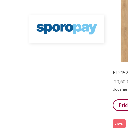
EL2152
20,60 
dodanie 
Prid
-6%