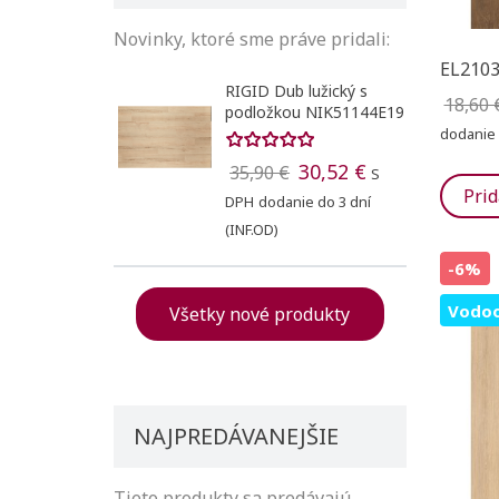
Novinky, ktoré sme práve pridali:
EL2103
RIGID Dub lužický s
18,60 
podložkou NIK51144E19
dodanie 
30,52 €
35,90 €
S
Prid
DPH
dodanie do 3 dní
(INF.OD)
-6%
Vodoo
Všetky nové produkty
NAJPREDÁVANEJŠIE
Tieto produkty sa predávajú