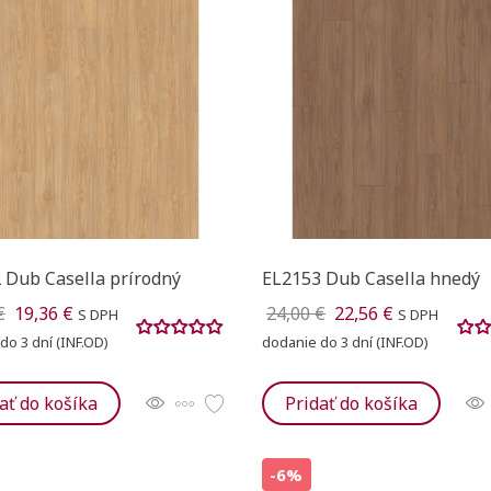
 Dub Casella prírodný
EL2153 Dub Casella hnedý
€
19,36 €
24,00 €
22,56 €
S DPH
S DPH
do 3 dní (INF.OD)
dodanie do 3 dní (INF.OD)
ať do košíka
Pridať do košíka
-6%