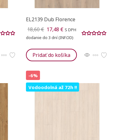
leteText))
Ukončiť
Ukončiť
EL2139 Dub Florence
18,60 €
17,48 €
S DPH
dodanie do 3 dní (INF.OD)
Pridať do košíka
-6%
Vodoodolná až 72h !!