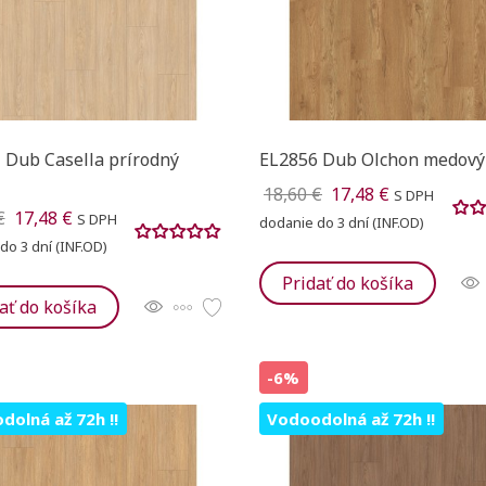
 Dub Casella prírodný
EL2856 Dub Olchon medový
18,60 €
17,48 €
S DPH
€
17,48 €
S DPH
dodanie do 3 dní (INF.OD)
do 3 dní (INF.OD)
Pridať do košíka
ať do košíka
-6%
dolná až 72h !!
Vodoodolná až 72h !!