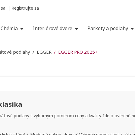
 sa
Registrujte sa
Chémia
Interiérové dvere
Parkety a podlahy
átové podlahy
EGGER
EGGER PRO 2025+
klasika
átové podlahy s výborným pomerom ceny a kvality. Ide o overené ri
click systém)
✔
Moderné dekory dreva
✔
Výborný pomer cena / výkon