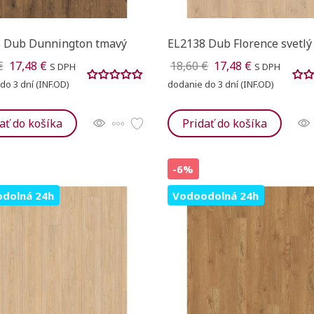
add_circle_outline
((cancelText))
Registrovať sa
((modalDe
Vytvoriť zoznam želaní
 Dub Dunnington tmavý
EL2138 Dub Florence svetlý
€
17,48 €
18,60 €
17,48 €
S DPH
S DPH
do 3 dní (INF.OD)
dodanie do 3 dní (INF.OD)
ať do košíka
Pridať do košíka
-6%
dolná 24h
Vodoodolná 24h