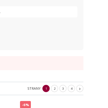
.
STRANY
1
2
3
4

-6%