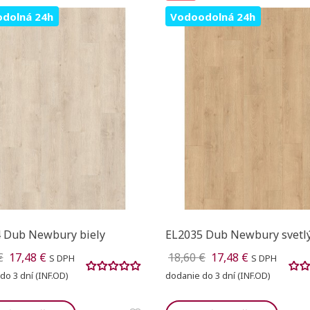
dolná 24h
Vodoodolná 24h
 Dub Newbury biely
EL2035 Dub Newbury svetl
€
17,48 €
18,60 €
17,48 €
S DPH
S DPH
do 3 dní (INF.OD)
dodanie do 3 dní (INF.OD)