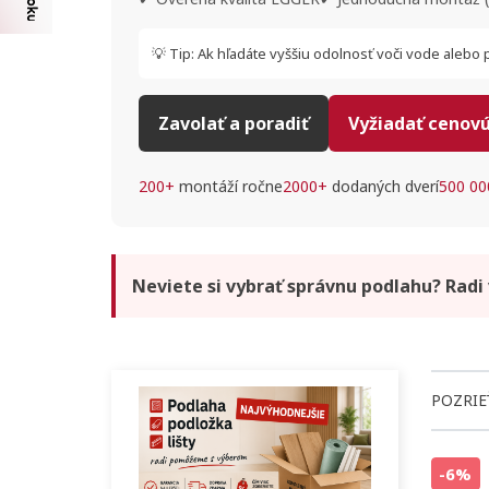
💡 Tip:
Ak hľadáte vyššiu odolnosť voči vode alebo pr
Zavolať a poradiť
Vyžiadať cenov
200+
montáží ročne
2000+
dodaných dverí
500 00
Neviete si vybrať správnu podlahu? Radi
POZRIE
-6%