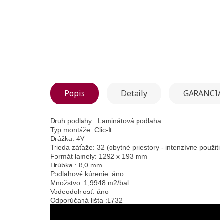
Popis
Detaily
GARANCIA
Druh podlahy : Laminátová podlaha
Typ montáže: Clic-It
Drážka: 4V
Trieda záťaže: 32 (obytné priestory - intenzívne použi
Formát lamely: 1292 x 193
mm
Hrúbka : 8,0 mm
Podlahové kúrenie: áno
Množstvo: 1,9948 m2/bal
Vodeodolnosť: áno
Odporúčaná lišta :L732