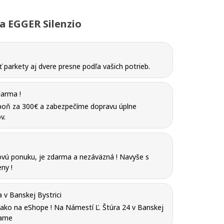
 EGGER Silenzio
parkety aj dvere presne podľa vašich potrieb.
arma !
poň za 300€ a zabezpečíme dopravu úplne
v.
vú ponuku, je zdarma a nezáväzná ! Navyše s
ny !
v Banskej Bystrici
y ako na eShope ! Na Námestí Ľ. Štúra 24 v Banskej
tame