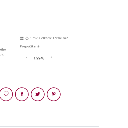
1
m2
Celkom:
1.9948
m2
dns
sync
Prepočítané
ného
ov.
-
+
Zdieľaj