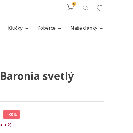
0
Košík
Kľučky
Koberce
Naše clánky
Baronia svetlý
- 30%
za m2)