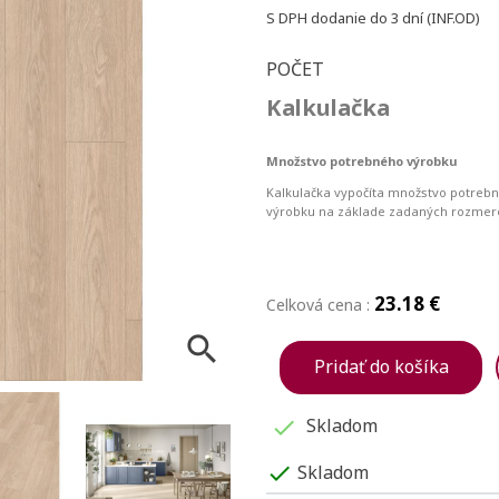
S DPH
dodanie do 3 dní (INF.OD)
POČET
Kalkulačka
Množstvo potrebného výrobku
Kalkulačka vypočíta množstvo potreb
výrobku na základe zadaných rozmer
23.18 €
Celková cena :

Pridať do košíka
Skladom

Skladom
check