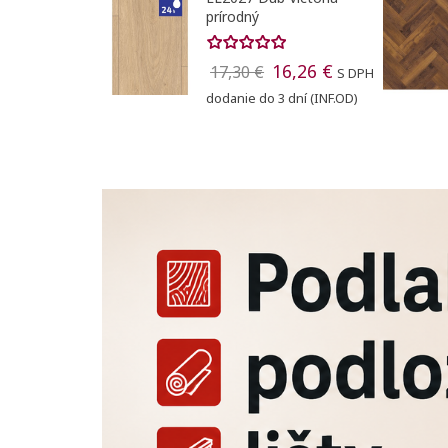
prírodný
16,26 €
17,30 €
S DPH
dodanie do 3 dní (INF.OD)