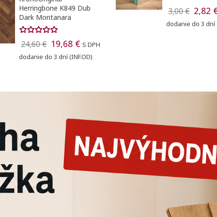
Herringbone K849 Dub
2,82 
3,00 €
Dark Montanara
dodanie do 3 dní 
20,86 €
21,50 €
dodanie do 3 dní (IN
19,68 €
24,60 €
S DPH
dodanie do 3 dní (INF.OD)