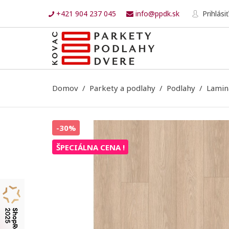
+421 904 237 045
info@ppdk.sk
Prihlásiť
Domov
Parkety a podlahy
Podlahy
Lamin
-30%
ŠPECIÁLNA CENA !