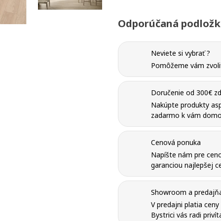
Odporúčaná podložka
Neviete si vybrať ?
Pomôžeme vám zvoliť 
Doručenie od 300€ zd
Nakúpte produkty as
zadarmo k vám domo
Cenová ponuka
Napíšte nám pre ceno
garanciou najlepšej ce
Showroom a predajňa 
V predajni platia cen
Bystrici vás radi priví