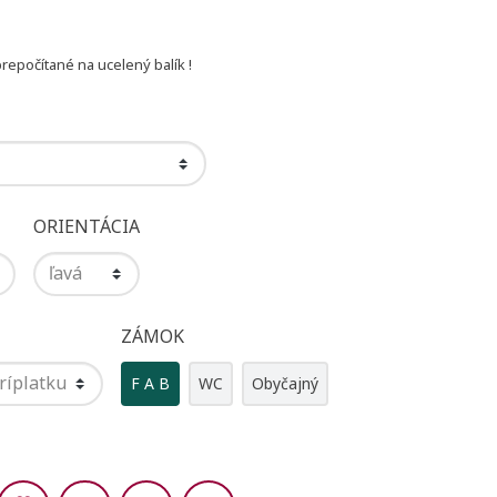
epočítané na ucelený balík !
ORIENTÁCIA
ZÁMOK
F A B
WC
Obyčajný
Zdieľaj