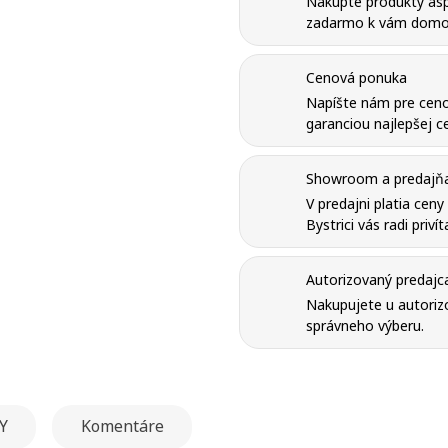
Nakúpte produkty as
zadarmo k vám domo
Cenová ponuka
Napíšte nám pre ceno
garanciou najlepšej ce
Showroom a predajňa 
V predajni platia cen
Bystrici vás radi priví
Autorizovaný predajc
Nakupujete u autorizo
správneho výberu.
Y
Komentáre