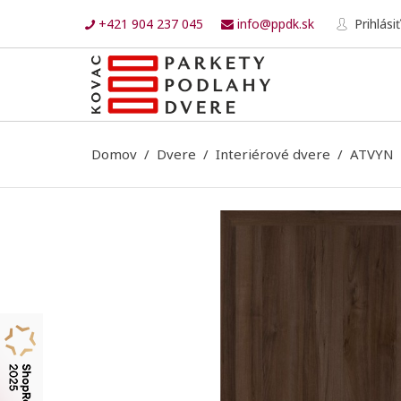
+421 904 237 045
info@ppdk.sk
Prihlásiť
Domov
Dvere
Interiérové dvere
ATVYN