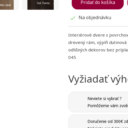
Pridať do košíka
Na objednávku

Interiérové dvere s povrcho
drevený rám, výplň dutinová 
odlišných dekorov bez prípla
045
Vyžiadať vý
Neviete si vybrať ?
Pomôžeme vám zvoliť 
Doručenie od 300€ zd