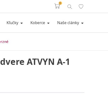
0
Košík
Kľučky
Koberce
Naše clánky
erzné
 dvere ATVYN A-1