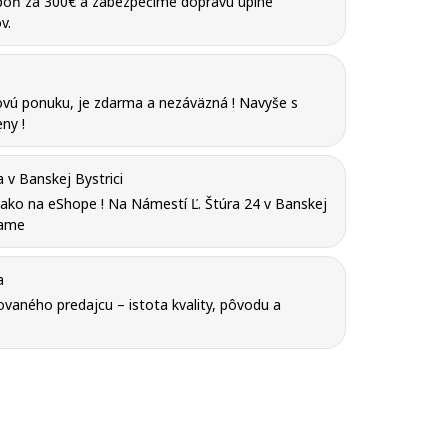
poň za 300€ a zabezpečíme dopravu úplne
v.
vú ponuku, je zdarma a nezáväzná ! Navyše s
ny !
v Banskej Bystrici
y ako na eShope ! Na Námestí Ľ. Štúra 24 v Banskej
tame
a
vaného predajcu – istota kvality, pôvodu a