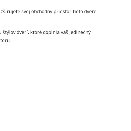
širujete svoj obchodný priestor, tieto dvere
týlov dverí, ktoré doplnia váš jedinečný
toru.
ové dvere ATVYN
Interiérové dvere ATVYN
vičové
B-1 sendvičové
iť nový zoznam
Ukončiť
 €
159,90 €
S DPH
Vami
S DPH
Vami
Ukončiť
lenie bude
zadané balenie bude
né na ucelený
prepočítané na ucelený
balík !