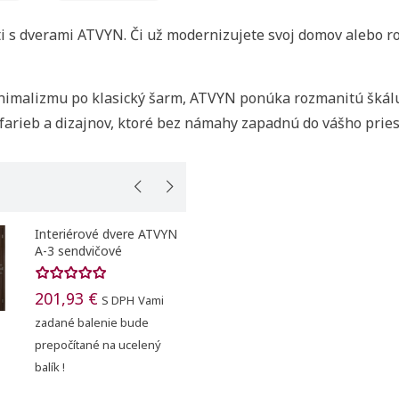
i s dverami ATVYN. Či už modernizujete svoj domov alebo roz
imalizmu po klasický šarm, ATVYN ponúka rozmanitú škálu š
ť zoznam želaní
 farieb a dizajnov, ktoré bez námahy zapadnú do vášho pries
ovať sa
 do obľúbených
u
zoznamu želaných produktov je potrebné prihlásiť sa.
Interiérové dvere ATVYN
Interiér
A-4 sendvičové
A-5 send
add_circle_outline
Vytvor
Registrovať sa
201,93 €
201,93
S DPH
Vami
Vytvoriť zoznam želaní
zadané balenie bude
zadané ba
prepočítané na ucelený
prepočíta
balík !
balík !