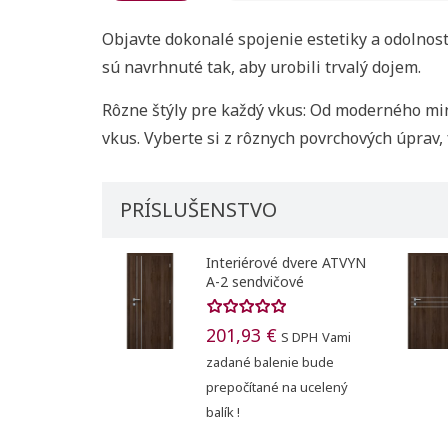
Objavte dokonalé spojenie estetiky a odolnost
sú navrhnuté tak, aby urobili trvalý dojem.
Rôzne štýly pre každý vkus: Od moderného min
Vytvori
vkus.
Vyberte si z rôznych povrchových úprav,
Registr
Pridať
Meno zoznam
PRÍSLUŠENSTVO
Na vytvorenie 
nteriérové dvere ATVYN
Interiérové dvere ATVYN
-2 sendvičové
A-3 sendvičové
01,93 €
201,93 €
S DPH
Vami
S DPH
Vami
adané balenie bude
zadané balenie bude
repočítané na ucelený
prepočítané na ucelený
alík !
balík !