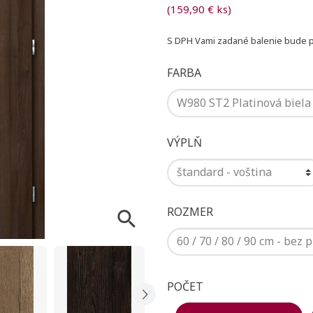
(159,90 € ks)
S DPH
Vami zadané balenie bude pr
FARBA
VÝPLŇ
ROZMER

POČET