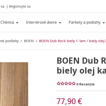
 sa
Registrujte sa
Chémia
Interiérové dvere
Parkety a podlahy
né podlahy
BOEN
BOEN Dub Rock biely 1-lam / biely ole
BOEN Dub Ro
biely olej 
0 Recenzie
77,90 €