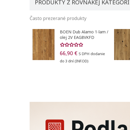
PRODUKTY Z ROVNAKEJ KATEGÓRI
Často prezerané produkty
BOEN Dub Alamo 1-lam /
olej 2V EAG8VKFD
66,90 €
S DPH
dodanie
do 3 dní (INF.OD)