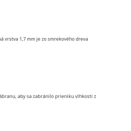
á vrstva
1,7 mm
je zo smrekového dreva
branu, aby sa zabránilo prieniku vlhkosti z
iť nový zoznam