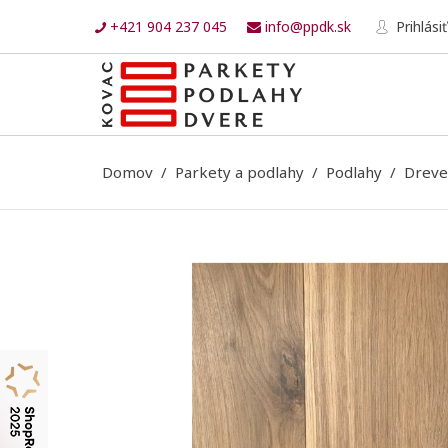
+421 904 237 045
info@ppdk.sk
Prihlásiť
Domov
Parkety a podlahy
Podlahy
Dreve