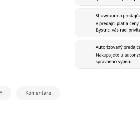
Showroom a predajňa 
V predajni platia cen
Bystrici vás radi priví
Autorizovaný predajc
Nakupujete u autorizo
správneho výberu.
Y
Komentáre