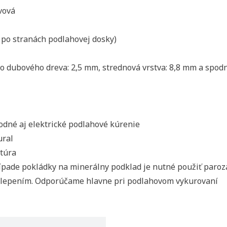
vová
 po stranách podlahovej dosky)
ho dubového dreva:
2,5 mm
, strednová vrstva:
8,8 mm
a spodn
dné aj elektrické podlahové kúrenie
ural
ť zoznam želaní
túra
ovať sa
pade pokládky na minerálny podklad je nutné použiť parozá
 do obľúbených
u
ý lepením. Odporúčame hlavne pri podlahovom vykurovaní
zoznamu želaných produktov je potrebné prihlásiť sa.
Vytvor