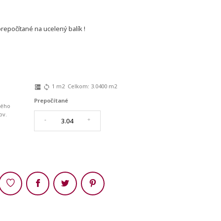
epočítané na ucelený balík !
1
m2
Celkom:
3.0400
m2
dns
sync
Prepočítané
ného
ov.
-
+
Zdieľaj