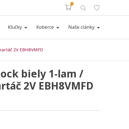
0
Košík
Kľučky
Koberce
Naše clánky
j kartáč 2V EBH8VMFD
ck biely 1-lam /
kartáč 2V EBH8VMFD