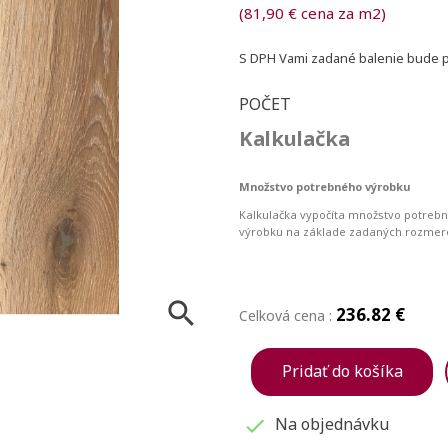
(81,90 € cena za m2)
S DPH
Vami zadané balenie bude pr
POČET
Kalkulačka
Množstvo potrebného výrobku
Kalkulačka vypočíta množstvo potreb
výrobku na základe zadaných rozmer

236.82 €
Celková cena :
Pridať do košíka
Na objednávku
