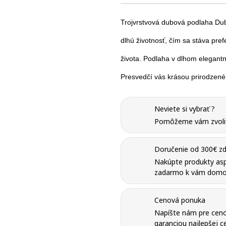
Trojvrstvová dubová podlaha
Dub
dlhú životnosť, čím sa stáva pre
života. Podlaha v dlhom elegantn
Presvedčí vás krásou prirodzené
Neviete si vybrať ?
Pomôžeme vám zvoliť 
Doručenie od 300€ zd
Nakúpte produkty as
zadarmo k vám domo
Cenová ponuka
Napíšte nám pre ceno
garanciou najlepšej ce