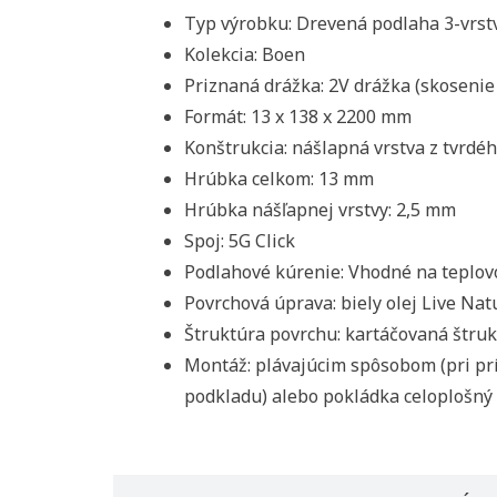
Typ výrobku:
Drevená podlaha 3-vrst
Kolekcia:
Boen
Priznaná drážka:
2V drážka (skosenie
Formát:
13 x 138 x 2200 mm
Konštrukcia:
nášlapná vrstva z tvrdé
Hrúbka celkom:
13 mm
Hrúbka nášľapnej vrstvy:
2,5 mm
Spoj:
5G Click
Podlahové kúrenie:
Vhodné na teplovo
Povrchová úprava:
biely olej Live Nat
Vytvori
Štruktúra povrchu:
kartáčovaná štruk
Registr
Montáž:
plávajúcim spôsobom (pri prí
Pridať
Meno zoznam
podkladu) alebo pokládka celoplošn
Na vytvorenie 