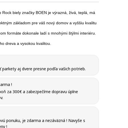
 Rock biely
značky BOEN je výrazná, živá, teplá, má
fektným základom pre váš nový domov a vyššiu kvalitu
om formáte dokonale ladí s mnohými štýlmi interiéru.
ho dreva a vysokou kvalitou.
parkety aj dvere presne podľa vašich potrieb.
arma !
poň za 300€ a zabezpečíme dopravu úplne
v.
vú ponuku, je zdarma a nezáväzná ! Navyše s
ny !