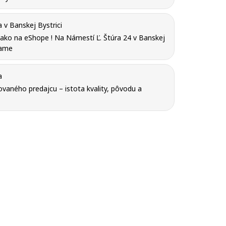
v Banskej Bystrici
y ako na eShope ! Na Námestí Ľ. Štúra 24 v Banskej
tame
a
vaného predajcu – istota kvality, pôvodu a