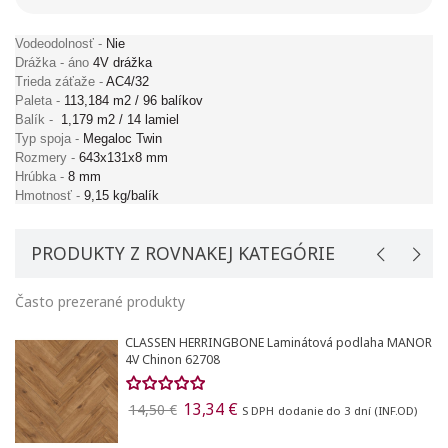
Vodeodolnosť -
Nie
Drážka - áno
4V drážka
Trieda záťaže -
AC4/32
Paleta -
113,184 m2 / 96 balíkov
Balík -
1,179 m2 / 14 lamiel
Typ spoja -
Megaloc Twin
Rozmery -
643x131x8 mm
Hrúbka -
8 mm
Hmotnosť -
9,15 kg/balík
PRODUKTY Z ROVNAKEJ KATEGÓRIE
Často prezerané produkty
CLASSEN HERRINGBONE Laminátová podlaha MANOR
4V Chinon 62708
13,34 €
14,50 €
S DPH
dodanie do 3 dní (INF.OD)