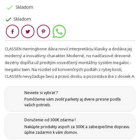

Skladom
check
Skladom
Zdieľaj
CLASSEN Herringbone dáva novú interpretáciu klasiky a dodáva jej
moderný a inovatívny charakter. Moderné, no nadčasové drevené
dezény dopĺňa už predtým osvedčený montážny systém megaloc -
megaloc twin. Na rozdiel od konvenčných podláh z rybej kosti,
CLASSEN nevyžaduje ľavú a pravú dosku a pozostáva iba z dosiek A.
Neviete si vybrať ?
Pomôžeme vám zvoliť parkety aj dvere presne podľa
vašich potrieb.
Doručenie od 300€ zdarma !
Nakúpte produkty aspoň za 300€ a zabezpečíme dopravu
úplne zadarmo k vám domov.