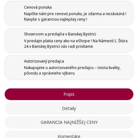
Cenová ponuka
Napíšte nám pre cenovú ponuku, je zdarma a nezáväzná !
Navyše s garanciou najlepšej ceny !
Showroom a predajňa v Banskej Bystrici
Vytvoriť zoznam želaní
V predajni platia ceny ako na eShope ! Na Námestí Ľ. Štúra
Registrovať sa
24 v Banskej Bystrici vás radi privítame
Pridať do obľúbených
Meno zoznamu
Autorizovaný predajca
Na vytvorenie zoznamu želaných produktov je potrebné
Nakupujete u autorizovaného predajcu – istota kvality,
prihlásiť sa.
pôvodu a správneho výberu.
add_circle_outline
Vytvoriť nový zoznam
Registrovať sa
Ukončiť
Popis
Vytvoriť zoznam želaní
Ukončiť
Detaily
GARANCIA NAJNIŽŠEJ CENY
Komentáre