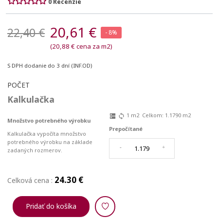
0 Recenzie
20,61 €
22,40 €
- 8%
(20,88 € cena za m2)
S DPH
dodanie do 3 dní (INF.OD)
POČET
Kalkulačka
1
m2
Celkom:
1.1790
m2
dns
sync
Množstvo potrebného výrobku
Prepočítané
Kalkulačka vypočíta množstvo
potrebného výrobku na základe
-
+
zadaných rozmerov.
24.30 €
Celková cena :
Pridať do košíka