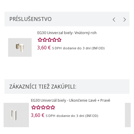
PRÍSLUŠENSTVO
EG30 Univerzal biely- Vnútorný roh
3,60 €
S DPH
dodanie do 3 dní (INF.OD)
ZÁKAZNÍCI TIEŽ ZAKÚPILI:
Soklová lišta EGGER CUBICAL L201
2,91 €
3,10 €
S DPH
dodanie do 3 dní (INF.OD)