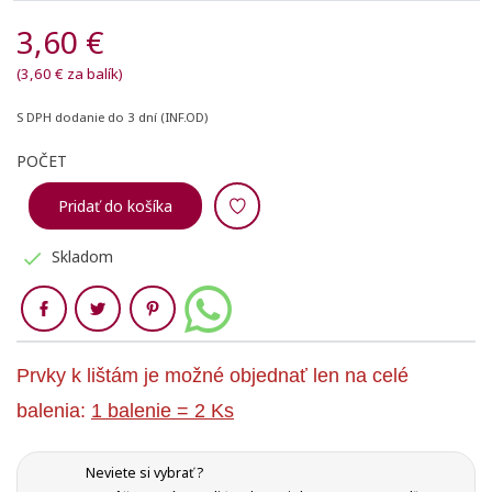
3,60 €
(3,60 € za balík)
S DPH
dodanie do 3 dní (INF.OD)
POČET
Pridať do košíka
Skladom

Zdieľaj
Prvky k lištám je možné objednať len na celé
balenia:
1 balenie = 2 Ks
Neviete si vybrať ?