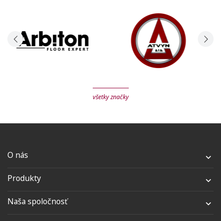
všetky značky
O nás

Produkty

Naša spoločnosť
