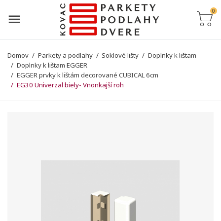
0
Domov
Parkety a podlahy
Soklové lišty
Doplnky k lištam
Doplnky k lištam EGGER
EGGER prvky k lištám decorované CUBICAL 6cm
EG30 Univerzal biely- Vnonkajší roh