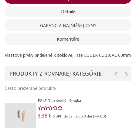
Vytvoriť zoznam želaní
Registrovať sa
Detaily
Pridať do obľúbených
Meno zoznamu
Na vytvorenie zoznamu želaných produktov je potrebné
GARANCIA NAJNIŽŠEJ CENY
prihlásiť sa.
Komentáre
Vytvoriť nový zoznam
add_circle_outline
Registrovať sa
Ukončiť
Plastové prvky pridelené k soklovej lište EGGER CUBICAL 60mm
Vytvoriť zoznam želaní
Ukončiť
PRODUKTY Z ROVNAKEJ KATEGÓRIE
Často prezerané produkty
EG43 Dub svetlý - Spojka
3,38 €
S DPH
dodanie do 3 dní (INF.OD)