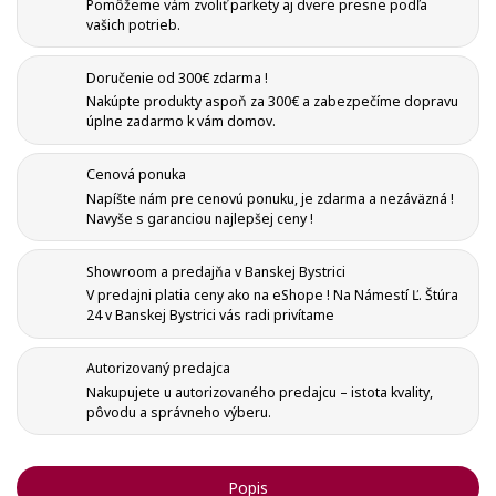
Pomôžeme vám zvoliť parkety aj dvere presne podľa
vašich potrieb.
Doručenie od 300€ zdarma !
Nakúpte produkty aspoň za 300€ a zabezpečíme dopravu
úplne zadarmo k vám domov.
Cenová ponuka
Napíšte nám pre cenovú ponuku, je zdarma a nezáväzná !
Navyše s garanciou najlepšej ceny !
Showroom a predajňa v Banskej Bystrici
V predajni platia ceny ako na eShope ! Na Námestí Ľ. Štúra
24 v Banskej Bystrici vás radi privítame
Autorizovaný predajca
Nakupujete u autorizovaného predajcu – istota kvality,
pôvodu a správneho výberu.
Popis