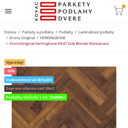
0
Domov
Parkety a podlahy
Podlahy
Laminátové podlahy
Krono Original
HERRINGBONE
KronoOriginal Herringbone K847 Dub Blonde Montanara
Výpredaj!
-20%
Vodeodolnosť až 48 hodín
Doprava zdarma nad 20m2
Podložka Vinil clic 1,1m ZDARMA !