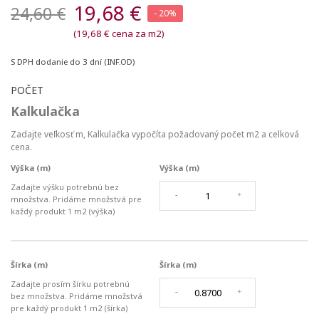
19,68 €
24,60 €
- 20%
(19,68 € cena za m2)
S DPH
dodanie do 3 dní (INF.OD)
POČET
Kalkulačka
Zadajte veľkosť
m
, Kalkulačka vypočíta požadovaný počet
m2
a celková
cena.
Výška (m)
Výška (m)
Zadajte výšku potrebnú bez
-
+
množstva. Pridáme množstvá pre
každý produkt
1 m2 (výška)
Šírka (m)
Šírka (m)
Zadajte prosím šírku potrebnú
-
+
bez množstva. Pridáme množstvá
pre každý produkt
1 m2 (šírka)