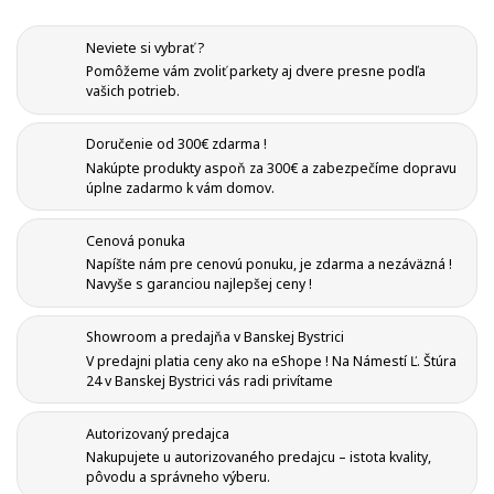
Neviete si vybrať ?
Pomôžeme vám zvoliť parkety aj dvere presne podľa
vašich potrieb.
Doručenie od 300€ zdarma !
Nakúpte produkty aspoň za 300€ a zabezpečíme dopravu
úplne zadarmo k vám domov.
Vytvoriť zoznam želaní
Registrovať sa
Cenová ponuka
Pridať do obľúbených
Napíšte nám pre cenovú ponuku, je zdarma a nezáväzná !
Meno zoznamu
Na vytvorenie zoznamu želaných produktov je potrebné
Navyše s garanciou najlepšej ceny !
prihlásiť sa.
Showroom a predajňa v Banskej Bystrici
add_circle_outline
Vytvoriť nový zoznam
V predajni platia ceny ako na eShope ! Na Námestí Ľ. Štúra
24 v Banskej Bystrici vás radi privítame
Registrovať sa
Ukončiť
Vytvoriť zoznam želaní
Ukončiť
Autorizovaný predajca
Nakupujete u autorizovaného predajcu – istota kvality,
pôvodu a správneho výberu.