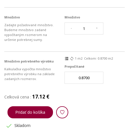
Množstvo
Množstvo
Zadajte požadované množstvo.
-
+
Budeme množstvo zadané
vypočítaným rozmerom na
určenie potrebnej sumy.
1
m2
Celkom:
0.8700
m2
dns
sync
Množstvo potrebného výrobku
Prepočítané
Kalkulačka vypočíta množstvo
potrebného výrobku na základe
zadaných rozmerov.
17.12 €
Celková cena :
Pridať do košíka

Skladom