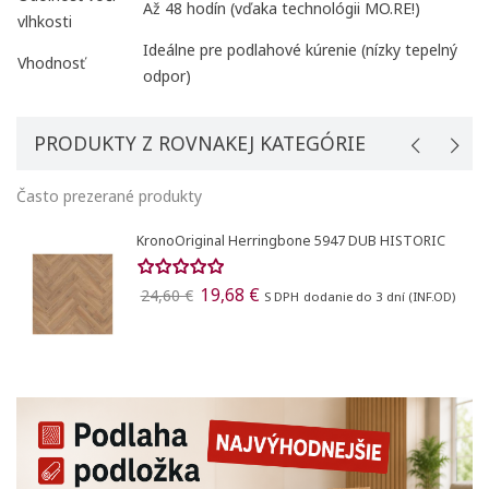
Až 48 hodín (vďaka technológii MO.RE!)
vlhkosti
Ideálne pre podlahové kúrenie (nízky tepelný
Vhodnosť
odpor)
PRODUKTY Z ROVNAKEJ KATEGÓRIE
Často prezerané produkty
KronoOriginal Herringbone 5947 DUB HISTORIC
19,68 €
24,60 €
S DPH
dodanie do 3 dní (INF.OD)