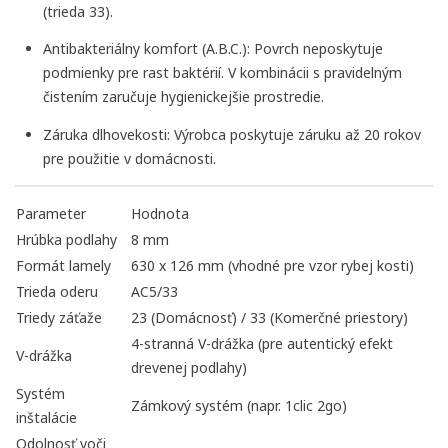
(trieda 33).
Antibakteriálny komfort (A.B.C.):
Povrch neposkytuje
podmienky pre rast baktérií. V kombinácii s pravidelným
čistením zaručuje hygienickejšie prostredie.
Záruka dlhovekosti:
Výrobca poskytuje záruku až
20 rokov
pre použitie v domácnosti.
Parameter
Hodnota
Hrúbka podlahy
8 mm
Formát lamely
630 x 126 mm (vhodné pre vzor rybej kosti)
Trieda oderu
AC5/33
Triedy záťaže
23 (Domácnosť) / 33 (Komerčné priestory)
4-stranná V-drážka (pre autentický efekt
V-drážka
drevenej podlahy)
Systém
Zámkový systém (napr. 1clic 2go)
inštalácie
Odolnosť voči