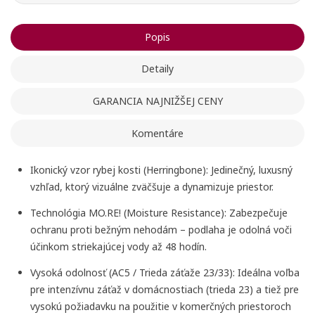
Popis
Detaily
GARANCIA NAJNIŽŠEJ CENY
Komentáre
Ikonický vzor rybej kosti (Herringbone):
Jedinečný, luxusný
vzhľad, ktorý vizuálne zväčšuje a dynamizuje priestor.
Technológia MO.RE! (Moisture Resistance):
Zabezpečuje
ochranu proti bežným nehodám – podlaha je odolná voči
účinkom striekajúcej vody až
48 hodín
.
Vysoká odolnosť (AC5 / Trieda záťaže 23/33):
Ideálna voľba
pre intenzívnu záťaž v
domácnostiach
(trieda 23) a tiež pre
vysokú požiadavku na použitie v
komerčných priestoroch