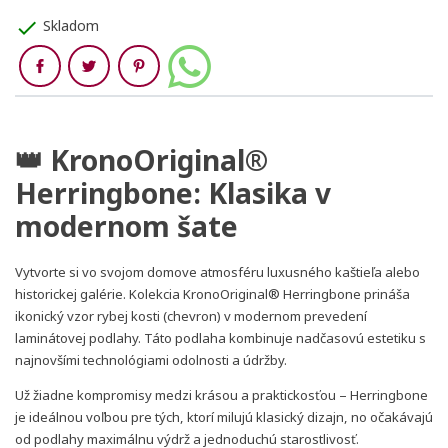
check
Skladom
Zdieľaj
👑 KronoOriginal®
Herringbone: Klasika v
modernom šate
Vytvorte si vo svojom domove atmosféru luxusného kaštieľa alebo
historickej galérie. Kolekcia
KronoOriginal® Herringbone
prináša
ikonický vzor
rybej kosti
(chevron) v modernom prevedení
laminátovej podlahy. Táto podlaha kombinuje nadčasovú estetiku s
najnovšími technológiami odolnosti a údržby.
Už žiadne kompromisy medzi krásou a praktickosťou – Herringbone
je ideálnou voľbou pre tých, ktorí milujú klasický dizajn, no očakávajú
od podlahy
maximálnu výdrž a jednoduchú starostlivosť
.