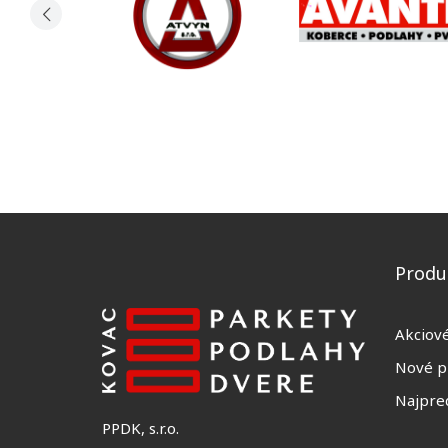
Produ
Akciov
Nové p
Najpre
PPDK, s.r.o.