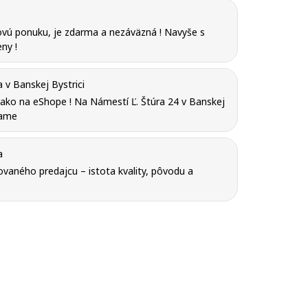
vú ponuku, je zdarma a nezáväzná ! Navyše s
ny !
v Banskej Bystrici
y ako na eShope ! Na Námestí Ľ. Štúra 24 v Banskej
tame
a
vaného predajcu – istota kvality, pôvodu a