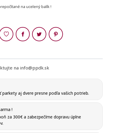
epočítané na ucelený balík !
Zdieľaj
ktujte na info@ppdk.sk
parkety aj dvere presne podľa vašich potrieb.
arma !
poň za 300€ a zabezpečíme dopravu úplne
v.