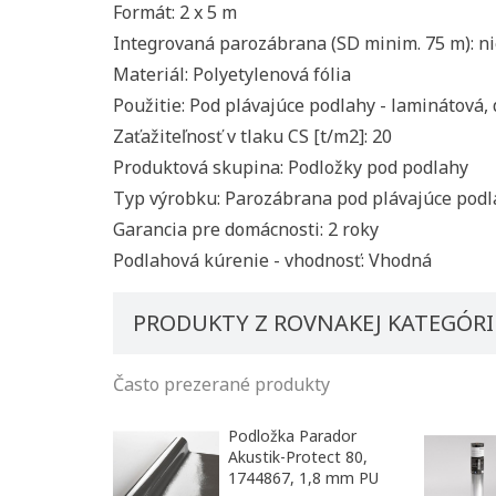
Formát: 2 x 5 m
Integrovaná parozábrana (SD minim. 75 m): n
Materiál: Polyetylenová fólia
Použitie: Pod plávajúce podlahy - laminátová,
Zaťažiteľnosť v tlaku CS [t/m2]: 20
Produktová skupina: Podložky pod podlahy
Typ výrobku: Parozábrana pod plávajúce podl
Garancia pre domácnosti: 2 roky
Podlahová kúrenie - vhodnosť: Vhodná
PRODUKTY Z ROVNAKEJ KATEGÓRI
Často prezerané produkty
Podložka Parador
Akustik-Protect 80,
Vytvori
1744867, 1,8 mm PU