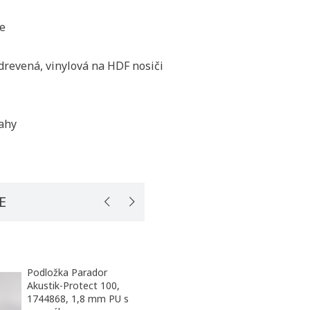
ie
 drevená, vinylová na HDF nosiči
ahy
E
Podložka Parador
Podložka Parador
Akustik-Protect 100,
Akustik-Protect Rig
ť zoznam želaní
1744868, 1,8 mm PU s
1748992, 1 mm PU 