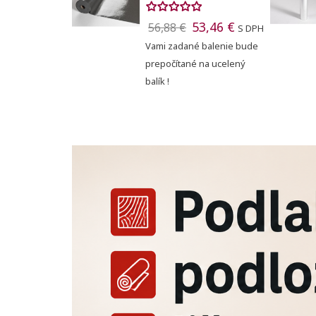
Registr
53,46 €
56,88 €
S DPH
Pridať
Meno zoznam
Vami zadané balenie bude
Na vytvorenie 
prepočítané na ucelený
balík !