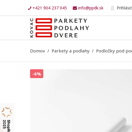
+421 904 237 045
info@ppdk.sk
Prihlásiť
Domov
Parkety a podlahy
Podložky pod po
-6%