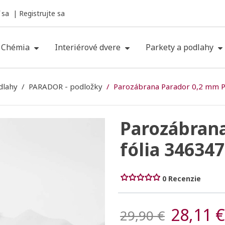
 sa
Registrujte sa
Chémia
Interiérové dvere
Parkety a podlahy
dlahy
PARADOR - podložky
Parozábrana Parador 0,2 mm PE
Parozábran
fólia 346347
0 Recenzie
28,11 €
29,90 €