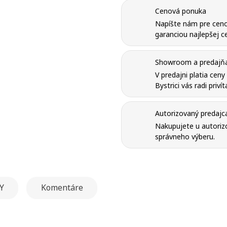
Cenová ponuka
Napíšte nám pre ceno
garanciou najlepšej ce
Showroom a predajňa 
V predajni platia cen
Bystrici vás radi priví
Autorizovaný predajc
Nakupujete u autorizo
správneho výberu.
Y
Komentáre