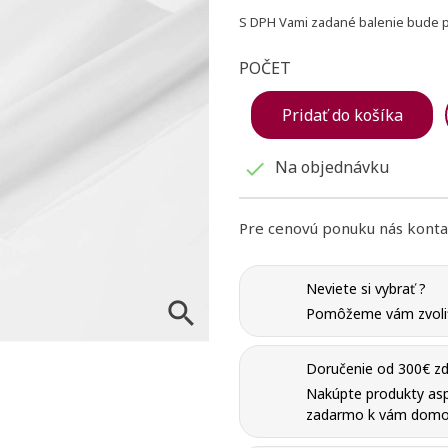
S DPH
Vami zadané balenie bude pr
POČET
Pridať do košíka
Na objednávku

Pre cenovú ponuku nás konta
Neviete si vybrať ?

Pomôžeme vám zvoliť 
Doručenie od 300€ zd
Nakúpte produkty as
zadarmo k vám domo