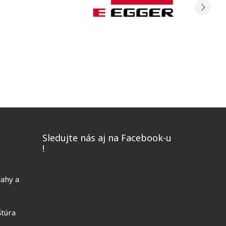
o
Sledujte nás aj na Facebook-u
!
lahy a
Štúra