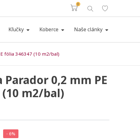
0
Košík
Kľučky
Koberce
Naše clánky
 fólia 346347 (10 m2/bal)
a Parador 0,2 mm PE
 (10 m2/bal)
- 6%