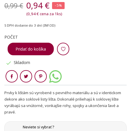
0,94 €
0,99 €
- 5%
(0,94 € cena za 1ks)
S DPH
dodanie do 3 dní (INF.OD)
POČET
Pridať do košíka
Skladom

Zdieľaj
Prvky k lištám sú vyrobené s pevného materiálu a sú v identickom
dekore ako soklové listy lišta. Dokonalé priliehajú k soklovej lište
vyrábajú sa vnútorné, vonkajšie rohy, spojky a ukončenia ľavé a
pravé.
Neviete si vybrať ?