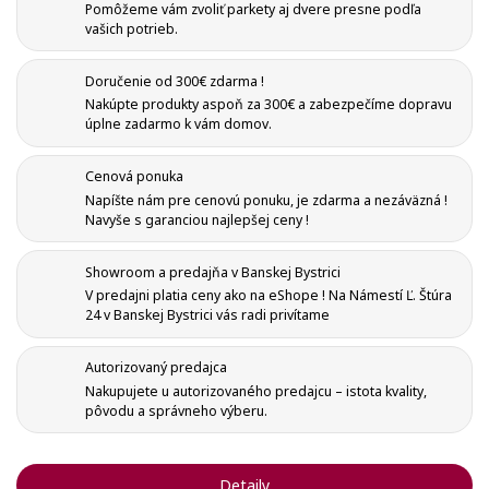
Pomôžeme vám zvoliť parkety aj dvere presne podľa
vašich potrieb.
Doručenie od 300€ zdarma !
Nakúpte produkty aspoň za 300€ a zabezpečíme dopravu
úplne zadarmo k vám domov.
Cenová ponuka
Napíšte nám pre cenovú ponuku, je zdarma a nezáväzná !
Navyše s garanciou najlepšej ceny !
Vytvoriť zoznam želaní
Showroom a predajňa v Banskej Bystrici
Registrovať sa
V predajni platia ceny ako na eShope ! Na Námestí Ľ. Štúra
24 v Banskej Bystrici vás radi privítame
Pridať do obľúbených
Meno zoznamu
Na vytvorenie zoznamu želaných produktov je potrebné
Autorizovaný predajca
prihlásiť sa.
Nakupujete u autorizovaného predajcu – istota kvality,
pôvodu a správneho výberu.
Vytvoriť nový zoznam
add_circle_outline
Registrovať sa
Ukončiť
Detaily
Vytvoriť zoznam želaní
Ukončiť