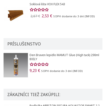
Soklová lišta VOX FLEX 543
2,53 €
2,67 €
S DPH
dodanie do 3 dní (INF.OD)
PRÍSLUŠENSTVO
Den Braven lepidlo MAMUT Glue (High tack) 290ml
BIELY
9,23 €
S DPH
dodanie do 3 dní (INF.OD)
ZÁKAZNÍCI TIEŽ ZAKÚPILI:
CLASSEN Laminátová podlaha EXPEDITION 4V Dub