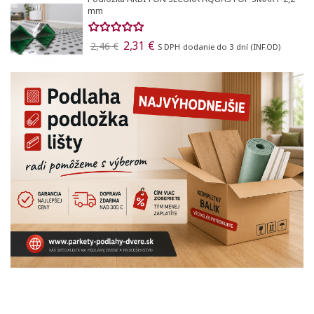
Onega 54856
15,98 €
18,80 €
S DPH
dodanie do 3 dní (INF.OD)