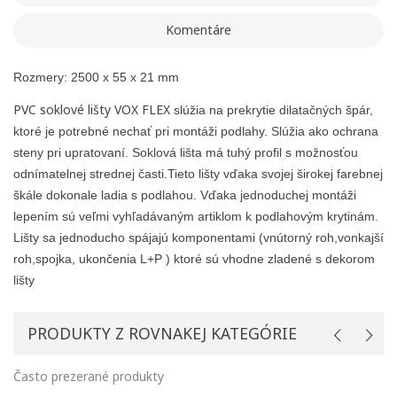
Komentáre
Vytvoriť zoznam želaní
Registrovať sa
Rozmery:
2500 x 55 x 21 mm
Pridať do obľúbených
Meno zoznamu
PVC soklové lišty VOX FLEX
Na vytvorenie zoznamu želaných produktov je potrebné
slúžia na prekrytie dilatačných špár,
prihlásiť sa.
ktoré je potrebné nechať pri montáži podlahy. Slúžia ako ochrana
steny pri upratovaní. Soklová lišta má tuhý profil s možnosťou
Vytvoriť nový zoznam
add_circle_outline
odnímatelnej strednej časti.Tieto lišty vďaka svojej širokej farebnej
škále dokonale ladia s podlahou. Vďaka
jednoduchej montáži
Registrovať sa
Ukončiť
Vytvoriť zoznam želaní
Ukončiť
lepením
sú veľmi vyhľadávaným artiklom k podlahovým krytinám.
Lišty sa jednoducho spájajú
komponentami (vnútorný roh,vonkajší
roh,spojka, ukončenia L+P )
ktoré sú vhodne zladené s dekorom
lišty
PRODUKTY Z ROVNAKEJ KATEGÓRIE
Často prezerané produkty