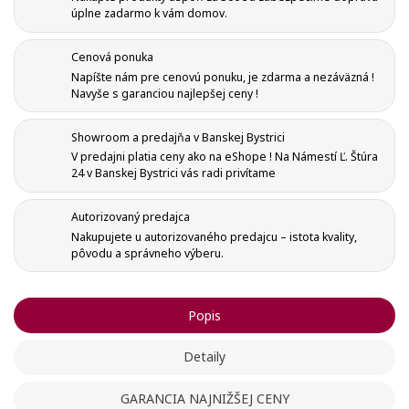
úplne zadarmo k vám domov.
Cenová ponuka
Napíšte nám pre cenovú ponuku, je zdarma a nezáväzná !
Navyše s garanciou najlepšej ceny !
Showroom a predajňa v Banskej Bystrici
V predajni platia ceny ako na eShope ! Na Námestí Ľ. Štúra
24 v Banskej Bystrici vás radi privítame
Autorizovaný predajca
Nakupujete u autorizovaného predajcu – istota kvality,
pôvodu a správneho výberu.
Popis
Detaily
GARANCIA NAJNIŽŠEJ CENY