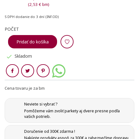
(2,53 € bm)
S DPH
dodanie do 3 dní (INF.OD)
POČET
Pridať do košíka
Skladom

Zdieľaj
Cena tovaru je za bm
Neviete si vybrať ?
Pomôžeme vám zvoliť parkety aj dvere presne podľa
vašich potrieb.
Doručenie od 300€ zdarma !
Nakúpte produkty aspoň za 300€ a zabezpečíme dopravu