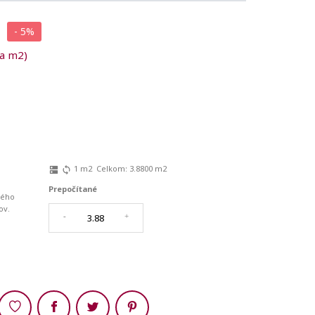
- 5%
za m2)
1
m2
Celkom:
3.8800
m2
dns
sync
Prepočítané
ného
ov.
-
+
Zdieľaj