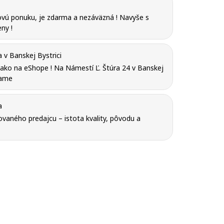
vú ponuku, je zdarma a nezáväzná ! Navyše s
ny !
v Banskej Bystrici
y ako na eShope ! Na Námestí Ľ. Štúra 24 v Banskej
tame
a
vaného predajcu – istota kvality, pôvodu a