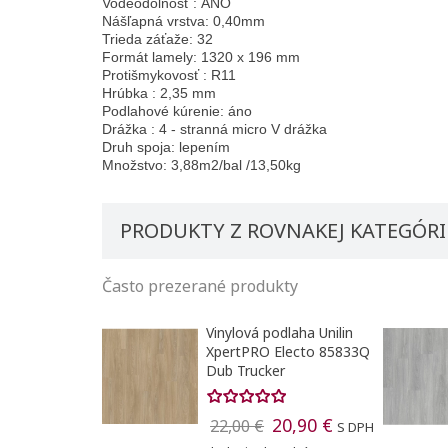
Vodeodolnosť : ÁNO
Nášľapná vrstva: 0,40mm
Trieda záťaže: 32
Formát lamely: 1320 x 196 mm
Protišmykovosť : R11
Hrúbka : 2,35 mm
Podlahové kúrenie: áno
Drážka : 4 - stranná micro V drážka
Vytvori
Druh spoja: lepením
Množstvo: 3,88m2/bal /13,50kg
Registr
Pridať
Meno zoznam
PRODUKTY Z ROVNAKEJ KATEGÓRI
Na vytvorenie 
Často prezerané produkty
Vinylová podlaha Unilin
XpertPRO Electo 85833Q
Dub Trucker
20,90 €
22,00 €
S DPH