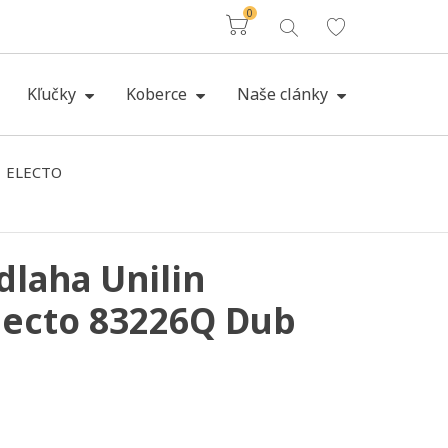
0
Košík
Kľučky
Koberce
Naše clánky
ELECTO
dlaha Unilin
lecto 83226Q Dub