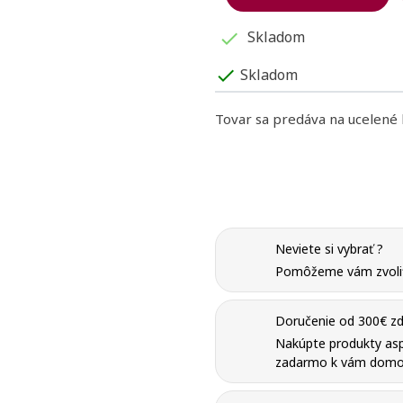
Skladom

Skladom
check
Tovar sa predáva na ucelené
Neviete si vybrať ?
Pomôžeme vám zvoliť 
Doručenie od 300€ zd
Nakúpte produkty as
zadarmo k vám domo