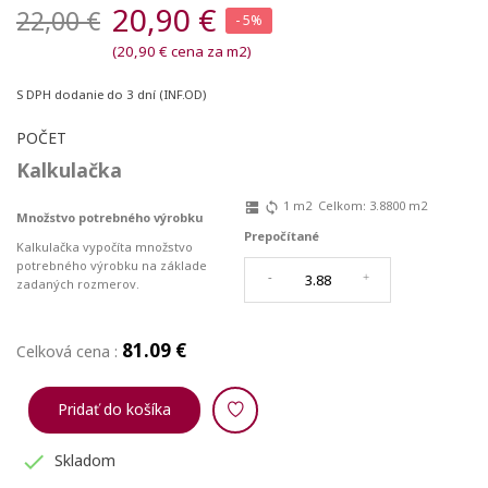
20,90 €
22,00 €
- 5%
(20,90 € cena za m2)
S DPH
dodanie do 3 dní (INF.OD)
POČET
Kalkulačka
1
m2
Celkom:
3.8800
m2
dns
sync
Množstvo potrebného výrobku
Prepočítané
Kalkulačka vypočíta množstvo
potrebného výrobku na základe
-
+
zadaných rozmerov.
81.09 €
Celková cena :
Pridať do košíka

Skladom