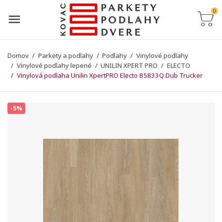
0
Domov
Parkety a podlahy
Podlahy
Vinylové podlahy
Vinylové podlahy lepené
UNILIN XPERT PRO
ELECTO
Vinylová podlaha Unilin XpertPRO Electo 85833Q Dub Trucker
-5%