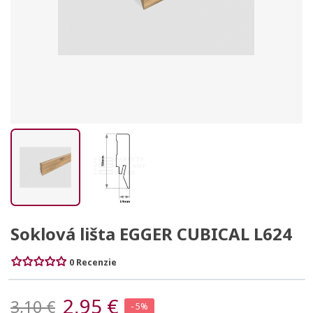
Soklová lišta EGGER CUBICAL L624
0 Recenzie
2,95 €
3,10 €
- 5%