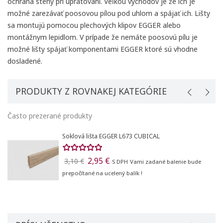
ochrana steny pri upratovaní. Veľkou východov je že ich je
možné zarezávať poosovou pílou pod uhlom a spájať ich. Lišty
sa montujú pomocou plechových klipov EGGER alebo
montážnym lepidlom. V prípade že nemáte poosovú pílu je
možné lišty spájať komponentami EGGER ktoré sú vhodne
dosladené.
PRODUKTY Z ROVNAKEJ KATEGÓRIE
Často prezerané produkty
Soklová lišta EGGER L673 CUBICAL
2,95 €
3,10 €
S DPH
Vami zadané balenie bude
prepočítané na ucelený balík !