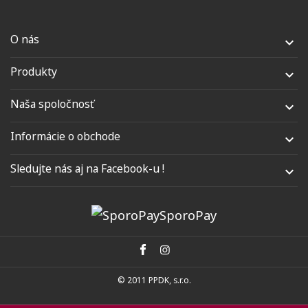
O nás

Produkty

Naša spoločnosť

Informácie o obchode

Sledujte nás aj na Facebook-u !

SporoPay
© 2011 PPDK, s.r.o.