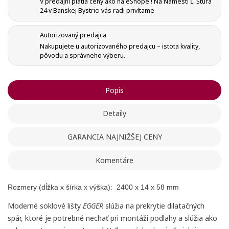
V predajni platia ceny ako na eShope ! Na Námestí Ľ. Štúra
24 v Banskej Bystrici vás radi privítame
Autorizovaný predajca
Nakupujete u autorizovaného predajcu – istota kvality,
Vytvoriť zoznam želaní
pôvodu a správneho výberu.
Registrovať sa
Pridať do obľúbených
Meno zoznamu
Na vytvorenie zoznamu želaných produktov je potrebné
Popis
prihlásiť sa.
Detaily
add_circle_outline
Vytvoriť nový zoznam
GARANCIA NAJNIŽŠEJ CENY
Registrovať sa
Ukončiť
Vytvoriť zoznam želaní
Ukončiť
Komentáre
Rozmery (dĺžka x šírka x výška):
2400 x 14 x 58 mm
Moderné soklové lišty
EGGER
slúžia na prekrytie dilatačných
spár, ktoré je potrebné nechať pri montáži podlahy a slúžia ako