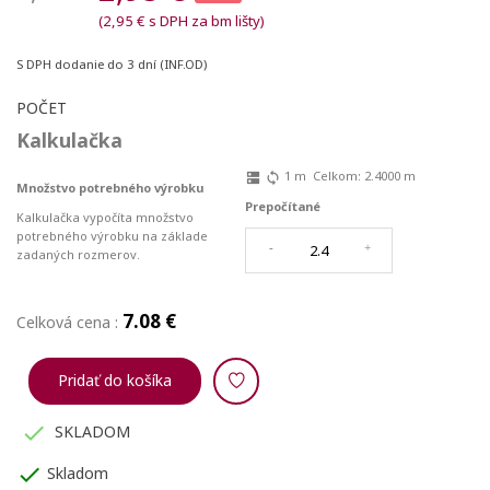
(2,95 € s DPH za bm lišty)
S DPH
dodanie do 3 dní (INF.OD)
POČET
Kalkulačka
1
m
Celkom:
2.4000
m
dns
sync
Množstvo potrebného výrobku
Prepočítané
Kalkulačka vypočíta množstvo
potrebného výrobku na základe
-
+
zadaných rozmerov.
7.08 €
Celková cena :
Pridať do košíka

SKLADOM
check
Skladom