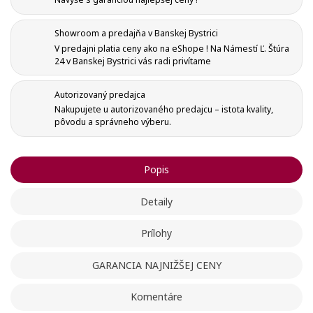
Showroom a predajňa v Banskej Bystrici
V predajni platia ceny ako na eShope ! Na Námestí Ľ. Štúra
24 v Banskej Bystrici vás radi privítame
Autorizovaný predajca
Vytvoriť zoznam želaní
Nakupujete u autorizovaného predajcu – istota kvality,
Registrovať sa
pôvodu a správneho výberu.
Pridať do obľúbených
Meno zoznamu
Na vytvorenie zoznamu želaných produktov je potrebné
Popis
prihlásiť sa.
Detaily
add_circle_outline
Vytvoriť nový zoznam
Registrovať sa
Ukončiť
Prílohy
Vytvoriť zoznam želaní
Ukončiť
GARANCIA NAJNIŽŠEJ CENY
Komentáre