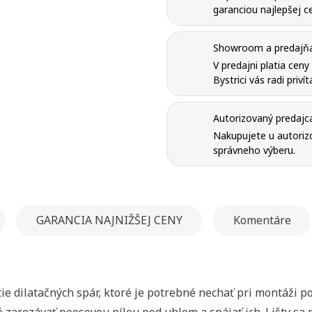
garanciou najlepšej ce
Showroom a predajňa 
V predajni platia cen
Bystrici vás radi priví
Autorizovaný predajc
Nakupujete u autorizo
správneho výberu.
GARANCIA NAJNIŽŠEJ CENY
Komentáre
ie dilatačných spár, ktoré je potrebné nechať pri montáži p
né zarezávať poosovou pílou pod uhlom a spájať ich. Lišty 