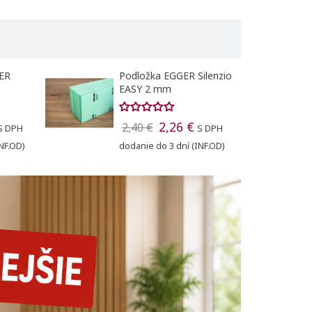
Ukončiť
GER
Podložka EGGER Silenzio
EASY 2 mm
2,26 €
2,40 €
S DPH
S DPH
NF.OD)
dodanie do 3 dní (INF.OD)