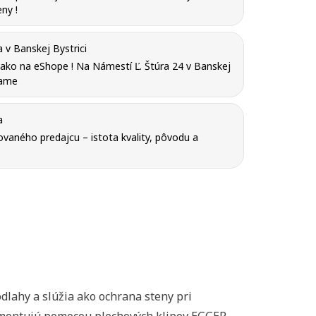
ny !
v Banskej Bystrici
y ako na eShope ! Na Námestí Ľ. Štúra 24 v Banskej
tame
a
vaného predajcu – istota kvality, pôvodu a
odlahy a slúžia ako ochrana steny pri
sa montujú pomocou plechových klipov EGGER