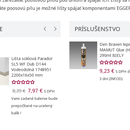
te poosovú pílu je možné lišty spájať komponentami EGGER
E
PRÍSLUŠENSTVO
Den Braven lepi
MAMUT Glue (Hi
290ml BIELY
Lišta soklová Parador
Roh vonkajší Arbit
SL5 WF Dub D144
MACK 136 Dub Ant
ť zoznam želaní
Vodeodolná 1748951
9,23 €
S DPH
d
2200x16x50 mm
ovať sa
3 dní (INF.OD)
0,94 €
0,99 €
S 
 do obľúbených
dodanie do 3 dní (IN
u
7,97 €
8,39 €
S DPH
zoznamu želaných produktov je potrebné prihlásiť sa.
Vami zadané balenie bude
prepočítané na ucelený
balík !
add_circle_outline
Vytvor
Registrovať sa