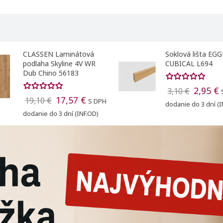
Vytvoriť zoznam želaní
CLASSEN Laminátová
Soklová lišta EG
podlaha Skyline 4V WR
CUBICAL L694
Dub Chino 56183
2,95 €
3,10 €
17,57 €
19,10 €
S DPH
dodanie do 3 dní (I
dodanie do 3 dní (INF.OD)