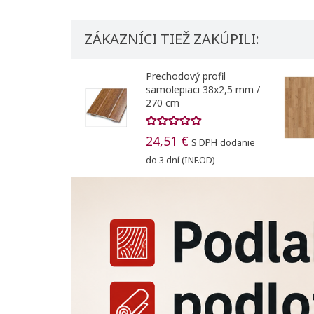
ZÁKAZNÍCI TIEŽ ZAKÚPILI:
Prechodový profil
samolepiaci 38x2,5 mm /
270 cm
24,51 €
S DPH
dodanie
do 3 dní (INF.OD)