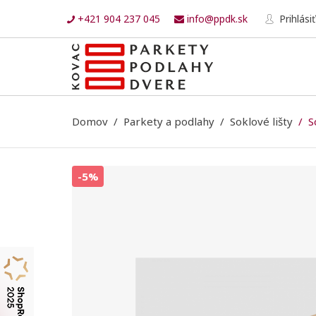
+421 904 237 045
info@ppdk.sk
Prihlásiť
Domov
Parkety a podlahy
Soklové lišty
S
-5%