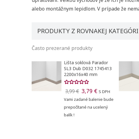
alebo montážnym lepidlom. V prípade že nemá
PRODUKTY Z ROVNAKEJ KATEGÓRI
Často prezerané produkty
Lišta soklová Parador
SL3 Dub D032 1745413
Vytvori
2200x16x40 mm
Registr
3,79 €
3,99 €
Pridať
S DPH
Meno zoznam
Vami zadané balenie bude
Na vytvorenie 
prepočítané na ucelený
balík !