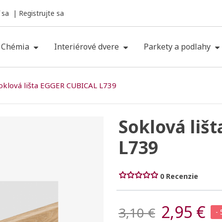
 sa
Registrujte sa
Chémia
Interiérové dvere
Parkety a podlahy
oklová lišta EGGER CUBICAL L739
Soklová liš
L739
0 Recenzie
2,95 €
3,10 €
-