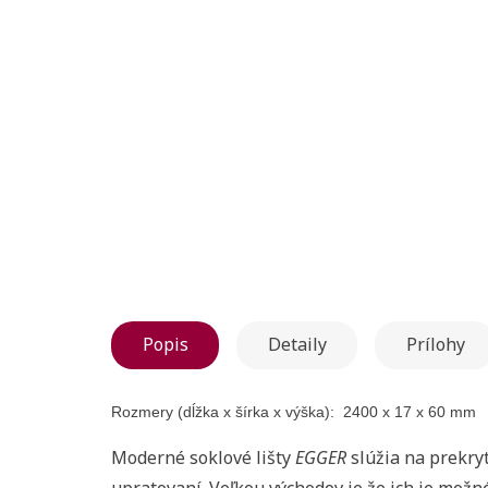
Popis
Detaily
Prílohy
Rozmery (dĺžka x šírka x výška):
2400 x 17 x 60 mm
Moderné soklové lišty
EGGER
slúžia na prekryt
upratovaní. Veľkou východov je že ich je mož