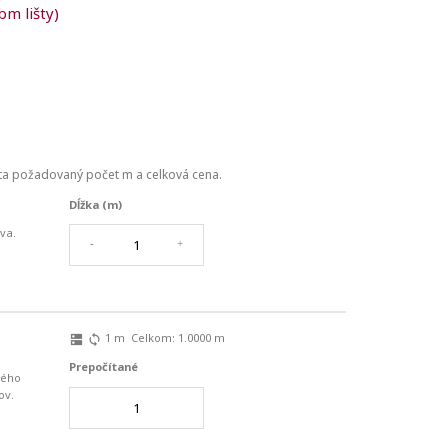
bm lišty)
číta požadovaný počet
m
a celková cena.
Dĺžka (m)
va.
-
+
1
m
Celkom:
1.0000
m
dns
sync
Prepočítané
ného
ov.