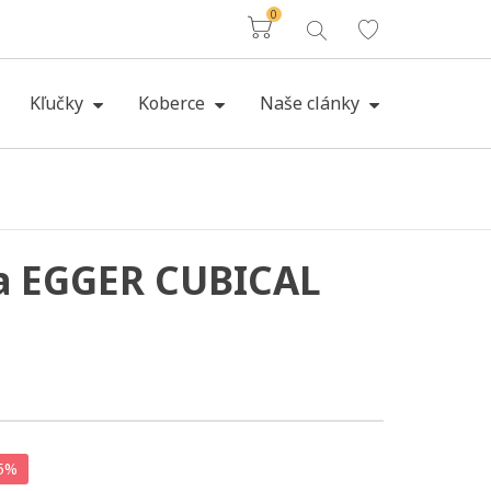
0
Košík
Kľučky
Koberce
Naše clánky
ta EGGER CUBICAL
 5%