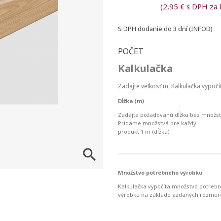
(2,95 € s DPH za 
S DPH
dodanie do 3 dní (INF.OD)
POČET
Kalkulačka
Zadajte veľkosť
m
, Kalkulačka vypo
Dĺžka (m)
Zadajte požadovanú dĺžku bez množst
Pridáme množstvá pre každý
produkt
1 m (dĺžka)

Množstvo potrebného výrobku
Kalkulačka vypočíta množstvo potreb
výrobku na základe zadaných rozmer