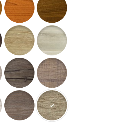
aurentii
65 - Dub Canum
66 - Orech Clarus
beria
69 - Orech Prisca
70 - Limba Bosco
ufa
73 - Borovica Magnum
74 - Jaseň BONA
rando