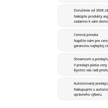
Doručenie od 300€ zd
Nakúpte produkty as
zadarmo k vám domo
Cenová ponuka
Napíšte nám pre ceno
garanciou najlepšej ce
Showroom a predajňa 
V predajni platia cen
ť zoznam želaní
Bystrici vás radi priví
ovať sa
 do obľúbených
Autorizovaný predajc
u
Nakupujete u autorizo
zoznamu želaných produktov je potrebné prihlásiť sa.
správneho výberu.
Vytvor