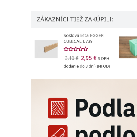
ZÁKAZNÍCI TIEŽ ZAKÚPILI:
Soklová lišta EGGER
CUBICAL L739
2,95 €
3,10 €
S DPH
dodanie do 3 dní (INF.OD)