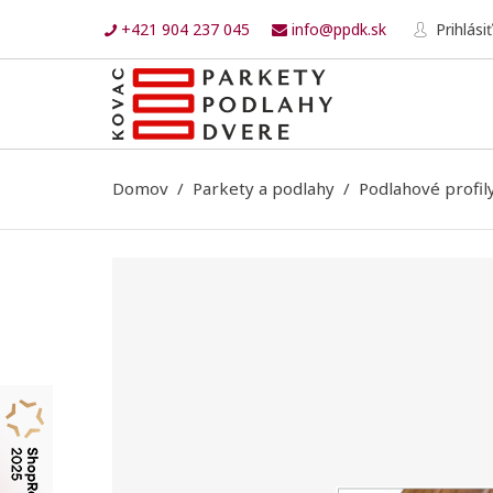
+421 904 237 045
info@ppdk.sk
Prihlásiť
Domov
Parkety a podlahy
Podlahové profil