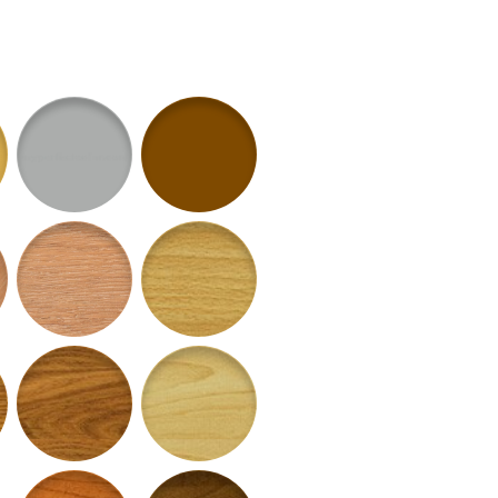
atný
11 - Strieborný matný
12 - Bronzový matný
ture
78 - Dub Stella
52 - buk sylvatica
ur
56 - Dub Asper
57 - Javor altus
 Sakura
60 - Čerešňa Rubra
61 - Orech Regia