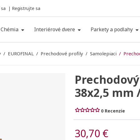
 sa
Registrujte sa
Chémia
Interiérové dvere
Parkety a podlahy
y
EUROFINAL
Prechodové profily
Samolepiaci
Precho
Prechodový 
38x2,5 mm 
0 Recenzie
30,70 €