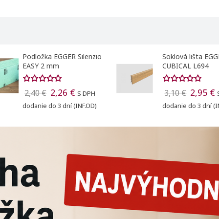
Podložka EGGER Silenzio
Soklová lišta EG
EASY 2 mm
CUBICAL L694
2,26 €
2,95 €
2,40 €
3,10 €
S DPH
dodanie do 3 dní (INF.OD)
dodanie do 3 dní (I