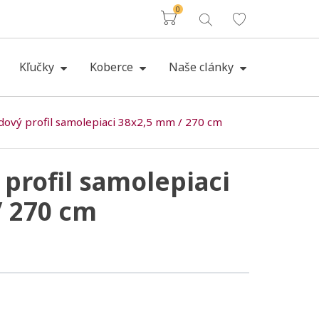
0
Košík
Kľučky
Koberce
Naše clánky
dový profil samolepiaci 38x2,5 mm / 270 cm
profil samolepiaci
/ 270 cm