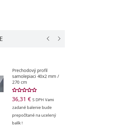
E
Prechodový profil
samolepiaci 38x2,5 mm /
270 cm
24,51 €
S DPH
dodanie
do 3 dní (INF.OD)