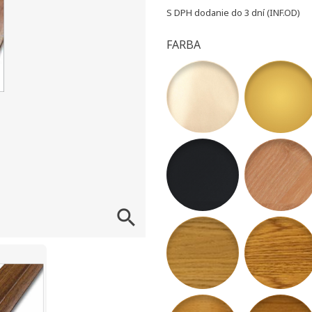
S DPH
dodanie do 3 dní (INF.OD)
FARBA
07 -Šampanský matný
10 - Zlatý m
39 - Antracit Matte
77 - Dub Na

54 - dub alba
55 - Dub rob
58 - Jelša Domestica
59 - Čerešňa