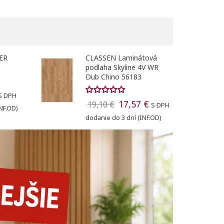
GER
CLASSEN Laminátová
podlaha Skyline 4V WR
Dub Chino 56183
S DPH
17,57 €
19,10 €
S DPH
NF.OD)
dodanie do 3 dní (INF.OD)