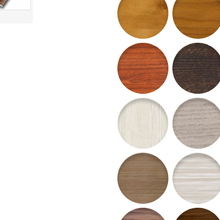
63 - Mahagón SAPELI
64 - Wenge L
67 - Zebrano Cremo
68 - Breza Si
71 - Dub Venus
72 - Brest R
75 - Orech Incanto
76 - Orech G