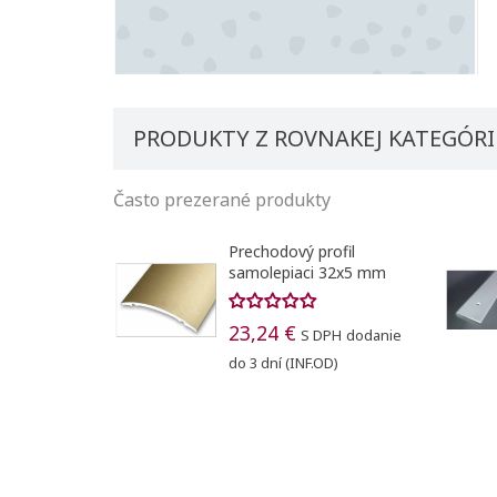
PRODUKTY Z ROVNAKEJ KATEGÓRI
Často prezerané produkty
vý profil
Prechodový profil
iaci 32x5 mm
samolepiaci 40x2 mm /
270 cm
€
S DPH
dodanie
36,31 €
S DPH
Vami
(INF.OD)
zadané balenie bude
prepočítané na ucelený
balík !