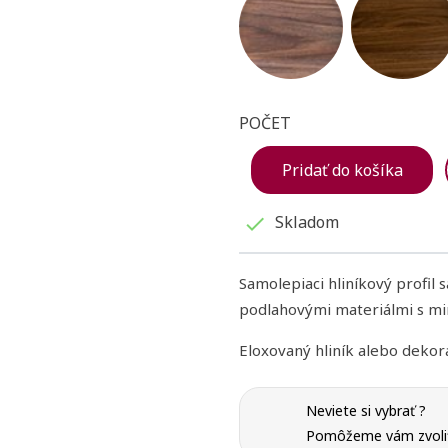
POČET
Pridať do košíka
Skladom

Samolepiaci hliníkový profil 
podlahovými materiálmi s m
Eloxovaný hliník alebo dekorat
Neviete si vybrať ?
Pomôžeme vám zvoliť 