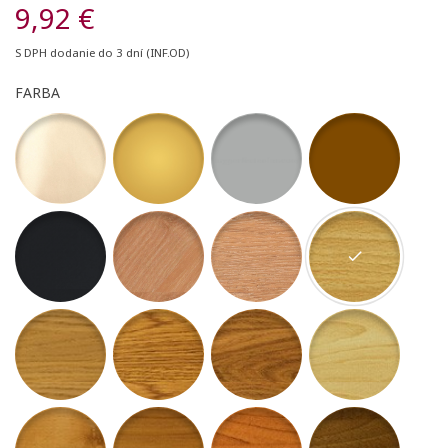
9,92 €
S DPH
dodanie do 3 dní (INF.OD)
FARBA
07 -Šampanský matný
10 - Zlatý matný
11 - Strieborný matný
12 - Bronzový matný
39 - Antracit Matte
77 - Dub Nature
78 - Dub Stella
52 - buk sylvatica
54 - dub alba
55 - Dub robur
56 - Dub Asper
57 - Javor altus
58 - Jelša Domestica
59 - Čerešňa Sakura
60 - Čerešňa Rubra
61 - Orech Regia