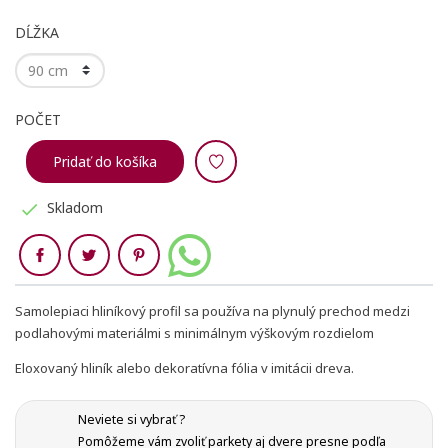
DĹŽKA
POČET
Pridať do košíka
Skladom

Zdieľaj
Samolepiaci hliníkový profil sa používa na plynulý prechod medzi
podlahovými materiálmi s minimálnym výškovým rozdielom
Eloxovaný hliník alebo dekoratívna fólia v imitácii dreva.
Neviete si vybrať ?
Vytvoriť zoznam želaní
Pomôžeme vám zvoliť parkety aj dvere presne podľa