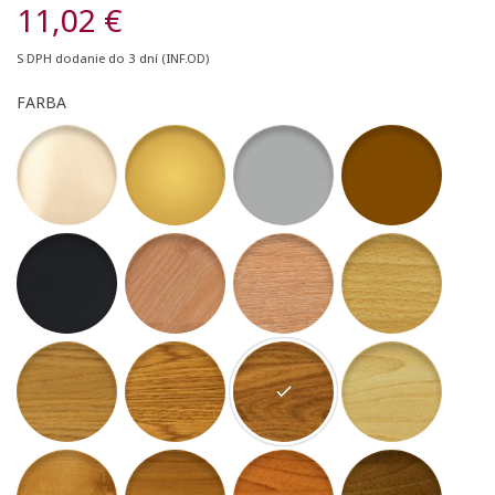
11,02 €
S DPH
dodanie do 3 dní (INF.OD)
FARBA
07 -Šampanský matný
10 - Zlatý matný
11 - Strieborný matný
12 - Bronzový matný
39 - Antracit Matte
77 - Dub Nature
78 - Dub Stella
52 - buk sylvatica
54 - dub alba
55 - Dub robur
56 - Dub Asper
57 - Javor altus
58 - Jelša Domestica
59 - Čerešňa Sakura
60 - Čerešňa Rubra
61 - Orech Regia