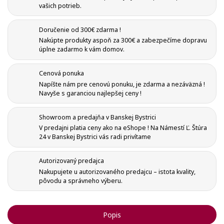
Registrovať sa
vašich potrieb.
Pridať do obľúbených
Meno zoznamu
Na vytvorenie zoznamu želaných produktov je potrebné
Doručenie od 300€ zdarma !
prihlásiť sa.
Nakúpte produkty aspoň za 300€ a zabezpečíme dopravu
úplne zadarmo k vám domov.
Vytvoriť nový zoznam
add_circle_outline
Cenová ponuka
Registrovať sa
Ukončiť
Napíšte nám pre cenovú ponuku, je zdarma a nezáväzná !
Vytvoriť zoznam želaní
Ukončiť
Navyše s garanciou najlepšej ceny !
Showroom a predajňa v Banskej Bystrici
V predajni platia ceny ako na eShope ! Na Námestí Ľ. Štúra
24 v Banskej Bystrici vás radi privítame
Autorizovaný predajca
Nakupujete u autorizovaného predajcu – istota kvality,
pôvodu a správneho výberu.
Popis