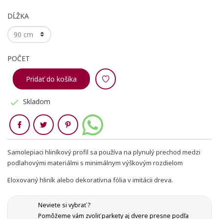
DĹŽKA
POČET
Pridať do košíka
Skladom

Zdieľaj
Samolepiaci hliníkový profil sa používa na plynulý prechod medzi
podlahovými materiálmi s minimálnym výškovým rozdielom
Eloxovaný hliník alebo dekoratívna fólia v imitácii dreva.
Neviete si vybrať ?
Vytvoriť zoznam želaní
Pomôžeme vám zvoliť parkety aj dvere presne podľa