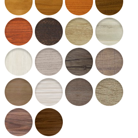
63 - Mahagón SAPELI
64 - Wenge Laurentii
65 - Dub Canum
66 - Orech Clarus
67 - Zebrano Cremo
68 - Breza Siberia
69 - Orech Prisca
70 - Limba Bosco
71 - Dub Venus
72 - Brest Rufa
73 - Borovica Magnum
74 - Jaseň BONA
75 - Orech Incanto
76 - Orech Grando