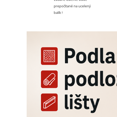
prepočítané na ucelený
balík !