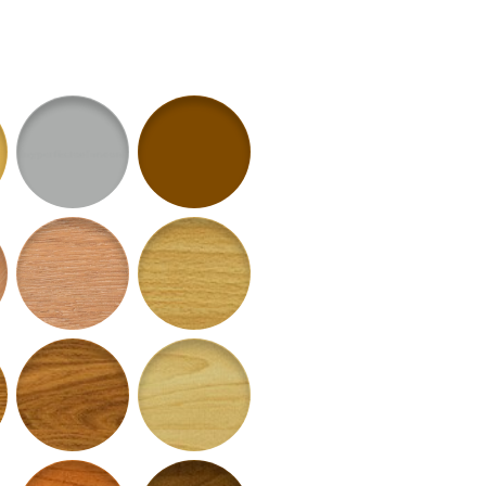
atný
11 - Strieborný matný
12 - Bronzový matný
ture
78 - Dub Stella
52 - buk sylvatica
ur
56 - Dub Asper
57 - Javor altus
 Sakura
60 - Čerešňa Rubra
61 - Orech Regia