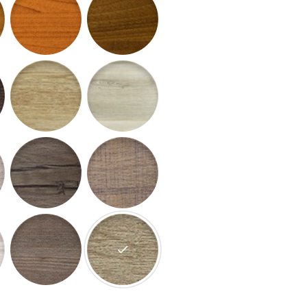
aurentii
65 - Dub Canum
66 - Orech Clarus
beria
69 - Orech Prisca
70 - Limba Bosco
ufa
73 - Borovica Magnum
74 - Jaseň BONA
rando