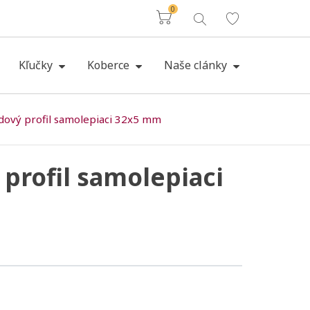
0
Košík
Kľučky
Koberce
Naše clánky
dový profil samolepiaci 32x5 mm
profil samolepiaci