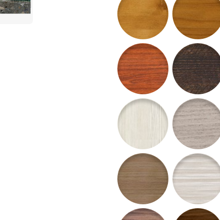
63 - Mahagón SAPELI
64 - Wenge L
67 - Zebrano Cremo
68 - Breza Si
71 - Dub Venus
72 - Brest R
75 - Orech Incanto
76 - Orech G