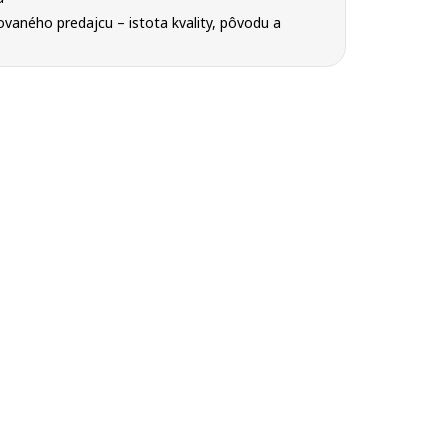
Ukončiť
vaného predajcu – istota kvality, pôvodu a
Ukončiť