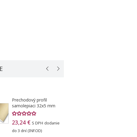
E
Prechodový profil
Prechodový profil
samolepiaci 32x5 mm
samolepiaci 38x2,5
270 cm
23,24 €
S DPH
dodanie
24,51 €
S DPH
dod
do 3 dní (INF.OD)
do 3 dní (INF.OD)