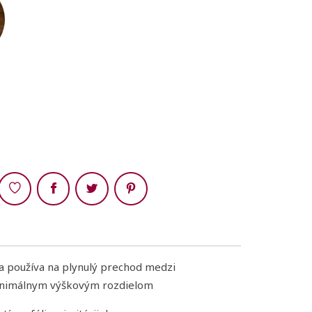
Zdieľaj
sa používa na plynulý prechod medzi
inimálnym výškovým rozdielom