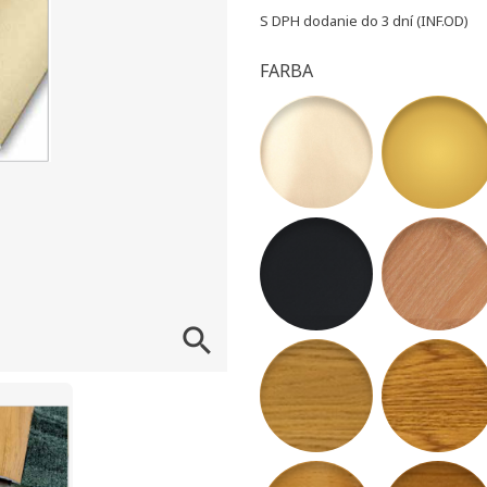
S DPH
dodanie do 3 dní (INF.OD)
FARBA
07 -Šampanský matný
10 - Zlatý m
39 - Antracit Matte
77 - Dub Na

54 - dub alba
55 - Dub rob
58 - Jelša Domestica
59 - Čerešňa