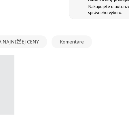
add_circle_outline
Registrovať sa
Nakupujete u autorizo
správneho výberu.
Vytvoriť zoznam želaní
 NAJNIŽŠEJ CENY
Komentáre