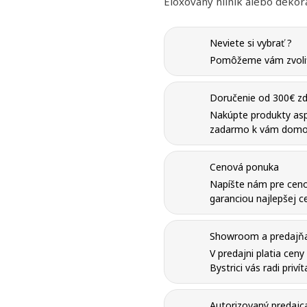
Eloxovaný hliník alebo dekorat
Neviete si vybrať ?
Pomôžeme vám zvoliť 
Doručenie od 300€ zd
Nakúpte produkty as
zadarmo k vám domo
Cenová ponuka
Napíšte nám pre ceno
ť zoznam želaní
garanciou najlepšej ce
ovať sa
 do obľúbených
Showroom a predajňa 
u
V predajni platia cen
zoznamu želaných produktov je potrebné prihlásiť sa.
Bystrici vás radi priví
Autorizovaný predajc
Vytvor