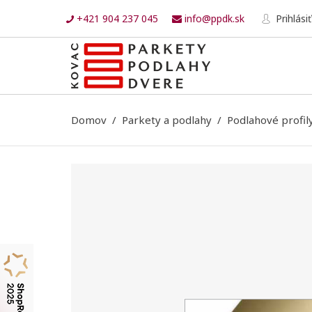
+421 904 237 045
info@ppdk.sk
Prihlásiť
Domov
Parkety a podlahy
Podlahové profil