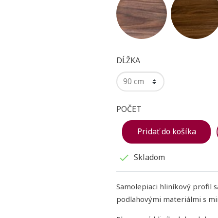
DĹŽKA
POČET
Pridať do košíka
Skladom

Samolepiaci hliníkový profil 
podlahovými materiálmi s m