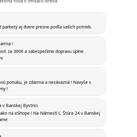
ívna fólia v imitácii dreva.
parkety aj dvere presne podľa vašich potrieb.
arma !
poň za 300€ a zabezpečíme dopravu úplne
v.
vú ponuku, je zdarma a nezáväzná ! Navyše s
ny !
v Banskej Bystrici
y ako na eShope ! Na Námestí Ľ. Štúra 24 v Banskej
tame
a
iť nový zoznam