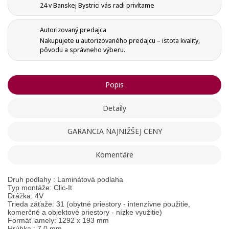
24 v Banskej Bystrici vás radi privítame
Vytvoriť zoznam želaní
Autorizovaný predajca
Registrovať sa
Nakupujete u autorizovaného predajcu – istota kvality,
pôvodu a správneho výberu.
Pridať do obľúbených
Meno zoznamu
Na vytvorenie zoznamu želaných produktov je potrebné
prihlásiť sa.
Popis
add_circle_outline
Vytvoriť nový zoznam
Detaily
Registrovať sa
Ukončiť
Vytvoriť zoznam želaní
Ukončiť
GARANCIA NAJNIŽŠEJ CENY
Komentáre
Druh podlahy : Laminátová podlaha
Typ montáže: Clic-It
Drážka: 4V
Trieda záťaže: 31 (obytné priestory - intenzívne použitie,
komerčné a objektové priestory - nízke využitie)
Formát lamely: 1292 x 193
mm
Hrúbka : 7,0 mm