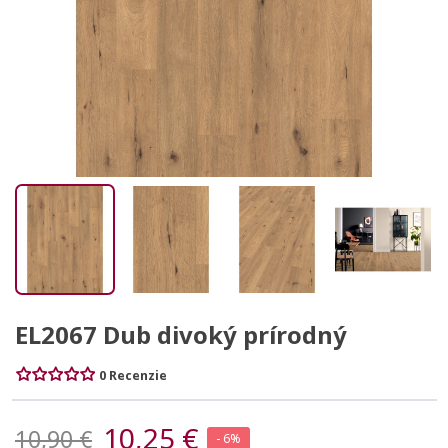
EL2067 Dub divoký prírodný
0 Recenzie
10,25 €
10,90 €
- 6%