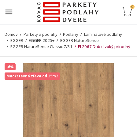
0
Domov
Parkety a podlahy
Podlahy
Laminátové podlahy
EGGER
EGGER 2025+
EGGER NatureSense
EGGER NatureSense Classic 7/31
EL2067 Dub divoký prírodný
-6%
Množstevná zľava od 25m2