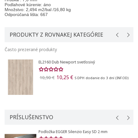
Podlahové kúrenie: áno
Množstvo: 2,494 m2/bal /16,80 kg
Odporúčaná lišta: 667
PRODUKTY Z ROVNAKEJ KATEGÓRIE
Často prezerané produkty
EL2160 Dub Newport svetlosivý
10,25 €
10,90 €
S DPH
dodanie do 3 dní (INF.OD)
PRÍSLUŠENSTVO
Podložka EGGER Silenzio Easy SD 2 mm