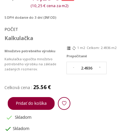
(10,25 € cena za m2)
S DPH
dodanie do 3 dní (INF.OD)
POČET
Kalkulačka
1
m2
Celkom:
2.4936
m2
dns
sync
Množstvo potrebného výrobku
Prepočítané
Kalkulačka vypočíta množstvo
potrebného výrobku na základe
-
+
zadaných rozmerov.
25.56 €
Celková cena :
Pridať do košíka

Skladom
check
Skladom