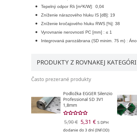
Tepelný odpor Rλ [m²K/W]:
0,04
Z
níženie nárazového hluku IS [dB]:
19
Zníženie kročajového hluku RWS [%]:
38
Vyrovnanie nerovností PC [mm] :
≤ 1
Integrovaná parozábrana (SD minim. 75 m) :
Áno
PRODUKTY Z ROVNAKEJ KATEGÓRI
Často prezerané produkty
Podložka EGGER Silenzio
Professional SD 3V1
1,8mm
5,31 €
5,90 €
S DPH
dodanie do 3 dní (INF.OD)