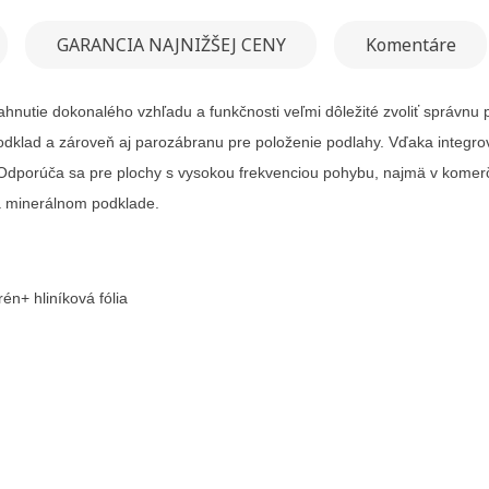
GARANCIA NAJNIŽŠEJ CENY
Komentáre
ahnutie dokonalého vzhľadu a funkčnosti veľmi dôležité zvoliť správnu
 podklad a zároveň aj parozábranu pre položenie podlahy. Vďaka
integr
 Odporúča sa pre plochy s vysokou frekvenciou pohybu, najmä v komerč
a minerálnom podklade.
ť zoznam želaní
n+ hliníková fólia
ovať sa
 do obľúbených
u
zoznamu želaných produktov je potrebné prihlásiť sa.
Vytvor