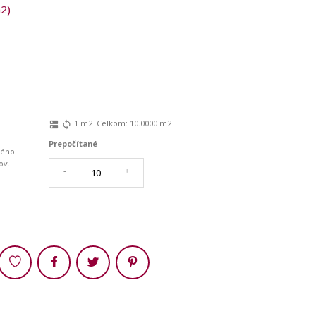
m2)
1
m2
Celkom:
10.0000
m2
dns
sync
Prepočítané
ného
ov.
-
+
Zdieľaj