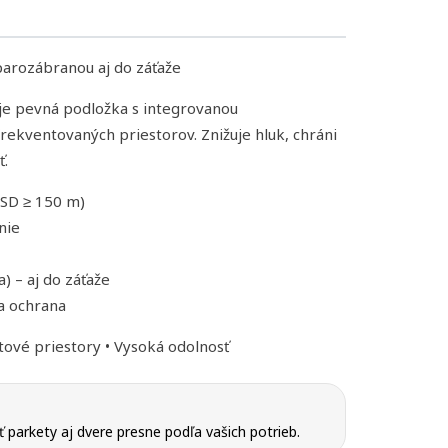
arozábranou aj do záťaže
je pevná podložka s integrovanou
rekventovaných priestorov. Znižuje hluk, chráni
ť.
SD ≥ 150 m)
nie
) – aj do záťaže
a ochrana
tové priestory • Vysoká odolnosť
parkety aj dvere presne podľa vašich potrieb.