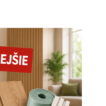
prepočítané na ucelený
balík !