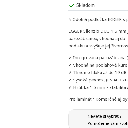
Skladom
check
⭐ Odolná podložka EGGER s p
EGGER Silenzio DUO 1,5 mm
parozábranou, vhodná aj do f
podlahu a zvyšuje jej životnos
✔ Integrovaná parozábrana (
✔ Vhodná na podlahové kúre
✔ Tlmenie hluku až do 19 dB
✔ Vysoká pevnosť (CS 400 kPa
✔ Hrúbka 1,5 mm – stabilita 
Pre laminát • Komerčné aj by
Neviete si vybrať ?
Pomôžeme vám zvoliť 