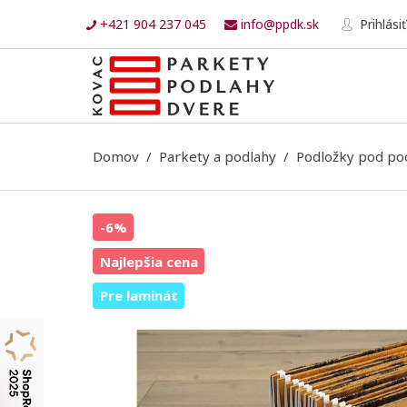
+421 904 237 045
info@ppdk.sk
Prihlásiť
Domov
Parkety a podlahy
Podložky pod po
-6%
Najlepšia cena
Pre laminát