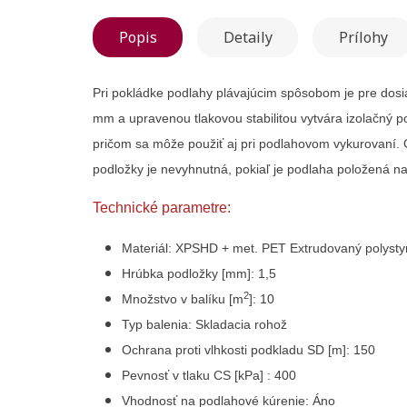
Popis
Detaily
Prílohy
Pri pokládke podlahy plávajúcim spôsobom je pre dosi
mm
a upravenou tlakovou stabilitou vytvára izolačný
pričom sa môže použiť aj pri podlahovom vykurovaní.
podložky je nevyhnutná, pokiaľ je podlaha položená n
Technické parametre:
Vytvori
Materiál
: XPSHD + met. PET Extrudovaný polystyré
Hrúbka podložky
[
mm
]
: 1,5
Registr
2
Množstvo v balíku
[
m
]
: 10
Pridať
Meno zoznam
Typ balenia:
Skladacia rohož
Na vytvorenie 
Ochrana proti vlhkosti podkladu SD
[
m
]
:
150
P
evnosť v tlaku CS [kPa] :
400
V
hodnosť na podlahové kúrenie:
Áno