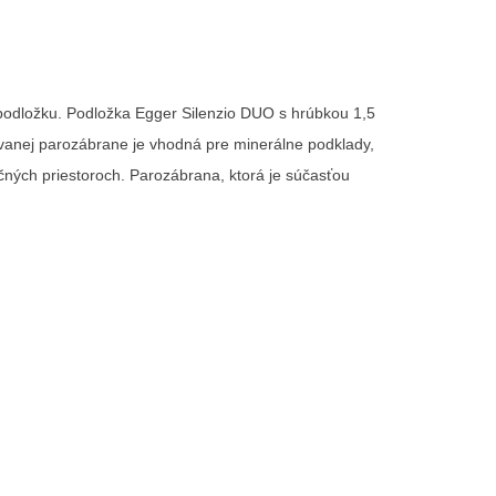
 podložku. Podložka
E
gger
Silenzio DUO s hrúbkou 1,5
ovanej parozábrane
je vhodná pre minerálne podklady,
ných priestoroch.
Parozábrana, ktorá je súčasťou
iť nový zoznam