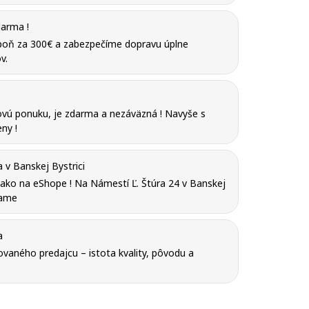
arma !
poň za 300€ a zabezpečíme dopravu úplne
v.
vú ponuku, je zdarma a nezáväzná ! Navyše s
ny !
v Banskej Bystrici
y ako na eShope ! Na Námestí Ľ. Štúra 24 v Banskej
tame
a
vaného predajcu – istota kvality, pôvodu a