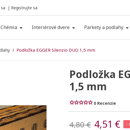
 sa
Registrujte sa
Chémia
Interiérové dvere
Parkety a podlahy
dlahy
Podložka EGGER Silenzio DUO 1,5 mm
Podložka EG
1,5 mm
0 Recenzie
4,51 €
4,80 €
-