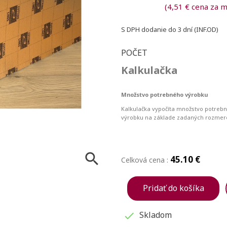
(4,51 € cena za 
S DPH
dodanie do 3 dní (INF.OD)
POČET
Kalkulačka
Množstvo potrebného výrobku
Kalkulačka vypočíta množstvo potreb
výrobku na základe zadaných rozmer

45.10 €
Celková cena :
Pridať do košíka
Skladom
