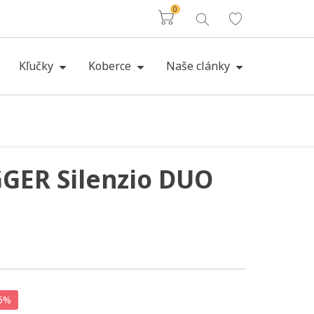
0
Košík
Kľučky
Koberce
Naše clánky
GER Silenzio DUO
 6%