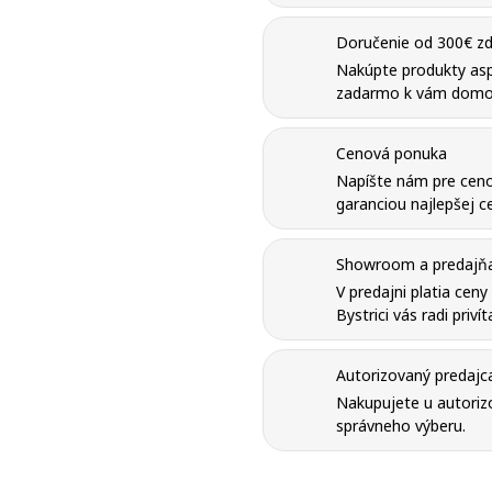
Doručenie od 300€ zd
Nakúpte produkty as
zadarmo k vám domo
Cenová ponuka
Napíšte nám pre ceno
garanciou najlepšej ce
Showroom a predajňa 
V predajni platia cen
Bystrici vás radi priví
Autorizovaný predajc
Nakupujete u autorizo
správneho výberu.